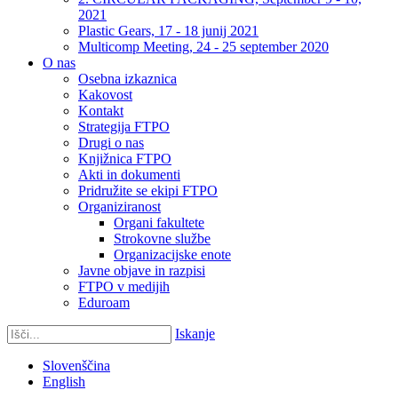
2021
Plastic Gears, 17 - 18 junij 2021
Multicomp Meeting, 24 - 25 september 2020
O nas
Osebna izkaznica
Kakovost
Kontakt
Strategija FTPO
Drugi o nas
Knjižnica FTPO
Akti in dokumenti
Pridružite se ekipi FTPO
Organiziranost
Organi fakultete
Strokovne službe
Organizacijske enote
Javne objave in razpisi
FTPO v medijih
Eduroam
Iskanje
Slovenščina
English