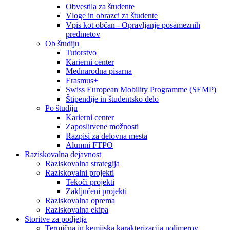
Obvestila za študente
Vloge in obrazci za študente
Vpis kot občan - Opravljanje posameznih
predmetov
Ob študiju
Tutorstvo
Karierni center
Mednarodna pisarna
Erasmus+
Swiss European Mobility Programme (SEMP)
Štipendije in študentsko delo
Po študiju
Karierni center
Zaposlitvene možnosti
Razpisi za delovna mesta
Alumni FTPO
Raziskovalna dejavnost
Raziskovalna strategija
Raziskovalni projekti
Tekoči projekti
Zaključeni projekti
Raziskovalna oprema
Raziskovalna ekipa
Storitve za podjetja
Termična in kemijska karakterizacija polimerov