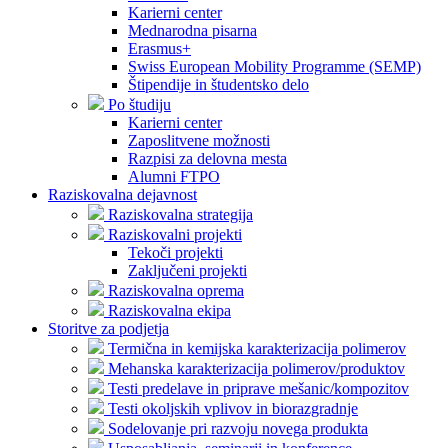
Karierni center
Mednarodna pisarna
Erasmus+
Swiss European Mobility Programme (SEMP)
Štipendije in študentsko delo
Po študiju
Karierni center
Zaposlitvene možnosti
Razpisi za delovna mesta
Alumni FTPO
Raziskovalna dejavnost
Raziskovalna strategija
Raziskovalni projekti
Tekoči projekti
Zaključeni projekti
Raziskovalna oprema
Raziskovalna ekipa
Storitve za podjetja
Termična in kemijska karakterizacija polimerov
Mehanska karakterizacija polimerov/produktov
Testi predelave in priprave mešanic/kompozitov
Testi okoljskih vplivov in biorazgradnje
Sodelovanje pri razvoju novega produkta