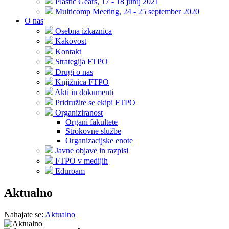
Plastic Gears, 17 - 18 junij 2021
Multicomp Meeting, 24 - 25 september 2020
O nas
Osebna izkaznica
Kakovost
Kontakt
Strategija FTPO
Drugi o nas
Knjižnica FTPO
Akti in dokumenti
Pridružite se ekipi FTPO
Organiziranost
Organi fakultete
Strokovne službe
Organizacijske enote
Javne objave in razpisi
FTPO v medijih
Eduroam
Aktualno
Nahajate se:
Aktualno