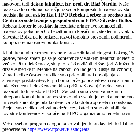
nagovoril tudi
dekan fakultete, izr. prof. dr. Blaž Nardin
. Naše
raziskovalno delo na področju razvoja kompozitnih materialov sta
predstavila tudi
asistentka FTPO Rebeka Lorber
in
predstojnik
Centra za sodelovanje z gospodarstvom FTPO Silvester Bolka.
Rebeka Lorber je predstavila rezultate primerjave kompozitnih
materialov poliamida 6 z bazaltnimi in klasičnimi, steklenimi, vlakni.
Silvester Bolka pa je prikazal razvoj toplotno prevodnih polimernih
kompozitov na osnovi polikarbonata.
Kljub trenutnim razmeram smo v prostorih fakultete gostili okrog 15
gostov, preko spleta pa se je konference v vsakem trenutku udeležilo
več kot 30 udeležencev, skupno iz 18 različnih držav (od Združenih
držav Amerike in Mehike na zahodu do Indije in Rusije na vzhodu).
Zaradi velike časovne razlike smo pridobili tudi dovoljenja za
snemanje predstavitev, ki jih bomo na željo posredovali registriranim
udeležencem. Udeležencem, ki so prišli v Slovenj Gradec, smo
razkazali tudi prostore FTPO. Zadostili smo vsem varnostnim
ukrepom, kombiniran prenos strokovnih vsebin je potekal nemoteno
in veseli smo, da je bila konferenca tako dobro sprejeta in obiskana.
Prejeli smo veliko pohval udeležencev, katerim smo obljubili, da
tovrstne konference v bodoče na FTPO organiziramo na letni ravni.
Več o vsebini programa dogodka ter vabljenih predavateljih si lahko
preberete na
https://www.ftpo.eu/Plasticgears
.