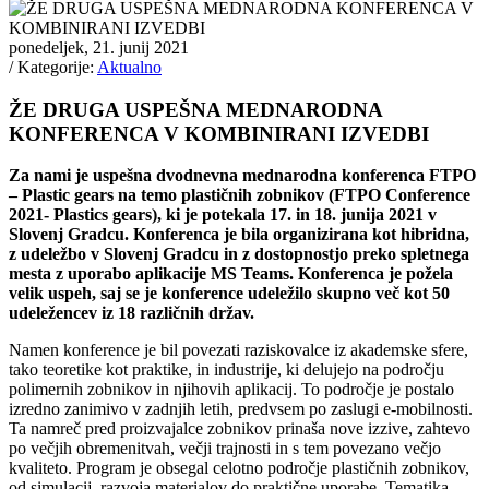
ponedeljek, 21. junij 2021
/ Kategorije:
Aktualno
ŽE DRUGA USPEŠNA MEDNARODNA
KONFERENCA V KOMBINIRANI IZVEDBI
Za nami je uspešna dvodnevna mednarodna konferenca FTPO
– Plastic gears na temo plastičnih zobnikov (FTPO Conference
2021- Plastics gears), ki je potekala 17. in 18. junija 2021 v
Slovenj Gradcu. Konferenca je bila organizirana kot hibridna,
z udeležbo v Slovenj Gradcu in z dostopnostjo preko spletnega
mesta z uporabo aplikacije MS Teams. Konferenca je požela
velik uspeh, saj se je konference udeležilo skupno več kot 50
udeležencev iz 18 različnih držav.
Namen konference je bil povezati raziskovalce iz akademske sfere,
tako teoretike kot praktike, in industrije, ki delujejo na področju
polimernih zobnikov in njihovih aplikacij. To področje je postalo
izredno zanimivo v zadnjih letih, predvsem po zaslugi e-mobilnosti.
Ta namreč pred proizvajalce zobnikov prinaša nove izzive, zahtevo
po večjih obremenitvah, večji trajnosti in s tem povezano večjo
kvaliteto. Program je obsegal celotno področje plastičnih zobnikov,
od simulacij, razvoja materialov do praktične uporabe. Tematika