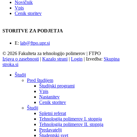
Novičnik
Vpis
Cenik storitev
STORITVE ZA PODJETJA
E:
lab@ftpo.upr.si
© 2026 Fakulteta za tehnologijo polimerov | FTPO
Izjava o zasebnosti
|
Kazalo strani
|
Login
|
Izvedba:
Skupina
stroka.si
Študij
Pred študijem
Študijski programi
Vpis
Nastanitev
Cenik storitev
Študij
Spletni referat
Tehnologija polimerov I. stopnja
Tehnologija polimerov II. stopnja
Predavatelji
Študentski svet