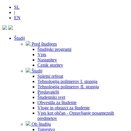
SL
|
EN
Študij
Pred študijem
Študijski programi
Vpis
Nastanitev
Cenik storitev
Študij
Spletni referat
Tehnologija polimerov I. stopnja
Tehnologija polimerov II. stopnja
Predavatelji
Študentski svet
Obvestila za študente
Vloge in obrazci za študente
Vpis kot občan - Opravljanje posameznih
predmetov
Ob študiju
Tutorstvo