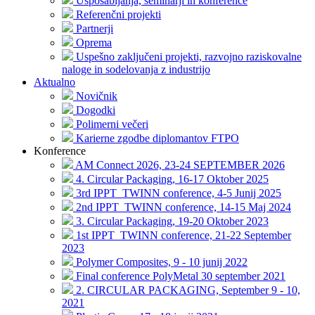
Usposabljanja, seminarji in konference
Referenčni projekti
Partnerji
Oprema
Uspešno zaključeni projekti, razvojno raziskovalne
naloge in sodelovanja z industrijo
Aktualno
Novičnik
Dogodki
Polimerni večeri
Karierne zgodbe diplomantov FTPO
Konference
AM Connect 2026, 23-24 SEPTEMBER 2026
4. Circular Packaging, 16-17 Oktober 2025
3rd IPPT_TWINN conference, 4-5 Junij 2025
2nd IPPT_TWINN conference, 14-15 Maj 2024
3. Circular Packaging, 19-20 Oktober 2023
1st IPPT_TWINN conference, 21-22 September
2023
Polymer Composites, 9 - 10 junij 2022
Final conference PolyMetal 30 september 2021
2. CIRCULAR PACKAGING, September 9 - 10,
2021