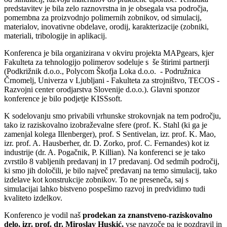
predstavitev je bila zelo raznovrstna in je obsegala vsa področja,
pomembna za proizvodnjo polimernih zobnikov, od simulacij,
materialov, inovativne obdelave, orodij, karakterizacije (zobniki,
materiali, tribologije in aplikacij.
Konferenca je bila organizirana v okviru projekta MAPgears, kjer
Fakulteta za tehnologijo polimerov sodeluje s še štirimi partnerji
(Podkrižnik d.o.o., Polycom Škofja Loka d.o.o. - Podružnica
Črnomelj, Univerza v Ljubljani - Fakulteta za strojništvo, TECOS -
Razvojni center orodjarstva Slovenije d.o.o.). Glavni sponzor
konference je bilo podjetje KISSsoft.
K sodelovanju smo privabili vrhunske strokovnjak na tem področju,
tako iz raziskovalno izobraževalne sfere (prof. K. Stahl (ki ga je
zamenjal kolega Illenberger), prof. S Sentivelan, izr. prof. K. Mao,
izr. prof. A. Hausberher, dr. D. Zorko, prof. C. Fernandes) kot iz
industrije (dr. A. Pogačnik, P. Killian). Na konferenci se je tako
zvrstilo 8 vabljenih predavanj in 17 predavanj. Od sedmih področij,
ki smo jih določili, je bilo največ predavanj na temo simulacij, tako
izdelave kot konstrukcije zobnikov. To ne preseneča, saj s
simulacijai lahko bistveno pospešimo razvoj in predvidimo tudi
kvaliteto izdelkov.
Konferenco je vodil naš
prodekan za znanstveno-raziskovalno
delo, izr. prof. dr. Miroslav Huskić,
vse navzoče pa je pozdravil in