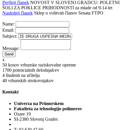
Prejšnji članek
NOVOST V SLOVENJ GRADCU: POLETNI
ŠOLI ZA POKLICE PRIHODNOSTI za mlade od 9-14 let
Naslednji članek
Sklep o volitvah članov Senata FTPO
Name:
Email:
Subject:
Message:
x
50
kosov vrhunske raziskovalne opreme
1700
potencialnih delodajalcev
4
študenti na učitelja
40
vrhunskih strokovnjakov
Kontakt
Univerza na Primorskem
Fakulteta za tehnologijo polimerov
Ozare 19
SI-2380 Slovenj Gradec
T: 02 620 47 60