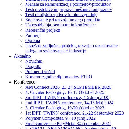
Mehanska karakterizacija polimerov/produktov
Testi predelave in priprave mešanic/kompozitov
Testi okoljskih vplivov in biorazgradnje
Sodelovanje pri razvoju novega produkta
Usposabljanja, seminarji in konference
Referenčni projekti
Partnerji
Oprema
Uspešno zaključeni projekti, razvojno raziskovalne
naloge in sodelovanja z industrijo
Aktualno
Novičnik
Dogodki
Polimerni večeri
Karierne zgodbe diplomantov FTPO
Konference
AM Connect 2026, 23-24 SEPTEMBER 2026
4. Circular Packaging, 16-17 Oktober 2025
3rd IPPT_TWINN conference, 4-5 Junij 2025
2nd IPPT_TWINN conference, 14-15 Maj 2024
3. Circular Packaging, 19-20 Oktober 2023
1st IPPT_TWINN conference, 21-22 September 2023
Polymer Composites, 9 - 10 junij 2022
Final conference PolyMetal 30 september 2021
2. CIRCULAR PACKAGING, September 9 - 10,