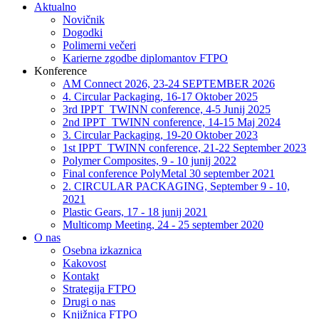
Aktualno
Novičnik
Dogodki
Polimerni večeri
Karierne zgodbe diplomantov FTPO
Konference
AM Connect 2026, 23-24 SEPTEMBER 2026
4. Circular Packaging, 16-17 Oktober 2025
3rd IPPT_TWINN conference, 4-5 Junij 2025
2nd IPPT_TWINN conference, 14-15 Maj 2024
3. Circular Packaging, 19-20 Oktober 2023
1st IPPT_TWINN conference, 21-22 September 2023
Polymer Composites, 9 - 10 junij 2022
Final conference PolyMetal 30 september 2021
2. CIRCULAR PACKAGING, September 9 - 10,
2021
Plastic Gears, 17 - 18 junij 2021
Multicomp Meeting, 24 - 25 september 2020
O nas
Osebna izkaznica
Kakovost
Kontakt
Strategija FTPO
Drugi o nas
Knjižnica FTPO