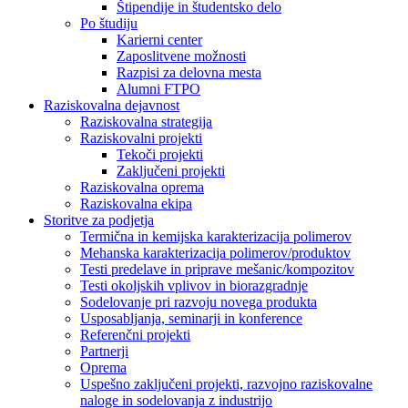
Štipendije in študentsko delo
Po študiju
Karierni center
Zaposlitvene možnosti
Razpisi za delovna mesta
Alumni FTPO
Raziskovalna dejavnost
Raziskovalna strategija
Raziskovalni projekti
Tekoči projekti
Zaključeni projekti
Raziskovalna oprema
Raziskovalna ekipa
Storitve za podjetja
Termična in kemijska karakterizacija polimerov
Mehanska karakterizacija polimerov/produktov
Testi predelave in priprave mešanic/kompozitov
Testi okoljskih vplivov in biorazgradnje
Sodelovanje pri razvoju novega produkta
Usposabljanja, seminarji in konference
Referenčni projekti
Partnerji
Oprema
Uspešno zaključeni projekti, razvojno raziskovalne
naloge in sodelovanja z industrijo