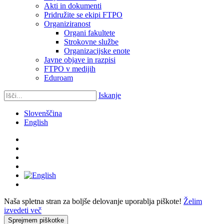
Akti in dokumenti
Pridružite se ekipi FTPO
Organiziranost
Organi fakultete
Strokovne službe
Organizacijske enote
Javne objave in razpisi
FTPO v medijih
Eduroam
Iskanje
Slovenščina
English
Naša spletna stran za boljše delovanje uporablja piškote!
Želim
izvedeti več
Sprejmem piškotke