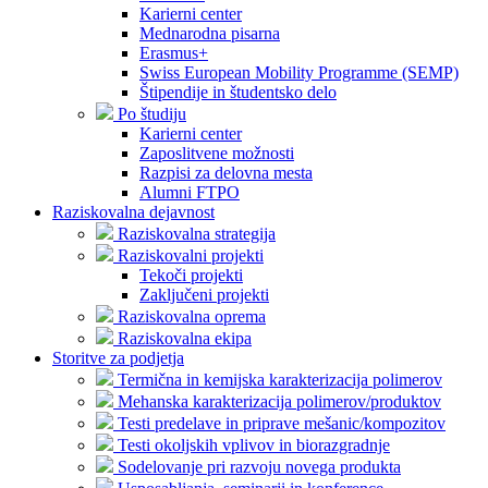
Karierni center
Mednarodna pisarna
Erasmus+
Swiss European Mobility Programme (SEMP)
Štipendije in študentsko delo
Po študiju
Karierni center
Zaposlitvene možnosti
Razpisi za delovna mesta
Alumni FTPO
Raziskovalna dejavnost
Raziskovalna strategija
Raziskovalni projekti
Tekoči projekti
Zaključeni projekti
Raziskovalna oprema
Raziskovalna ekipa
Storitve za podjetja
Termična in kemijska karakterizacija polimerov
Mehanska karakterizacija polimerov/produktov
Testi predelave in priprave mešanic/kompozitov
Testi okoljskih vplivov in biorazgradnje
Sodelovanje pri razvoju novega produkta