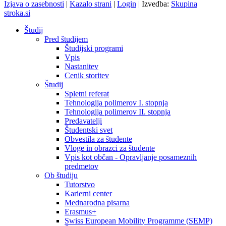
Izjava o zasebnosti
|
Kazalo strani
|
Login
|
Izvedba:
Skupina
stroka.si
Študij
Pred študijem
Študijski programi
Vpis
Nastanitev
Cenik storitev
Študij
Spletni referat
Tehnologija polimerov I. stopnja
Tehnologija polimerov II. stopnja
Predavatelji
Študentski svet
Obvestila za študente
Vloge in obrazci za študente
Vpis kot občan - Opravljanje posameznih
predmetov
Ob študiju
Tutorstvo
Karierni center
Mednarodna pisarna
Erasmus+
Swiss European Mobility Programme (SEMP)