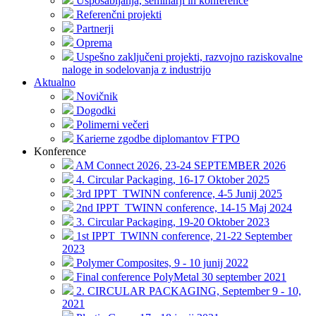
Usposabljanja, seminarji in konference
Referenčni projekti
Partnerji
Oprema
Uspešno zaključeni projekti, razvojno raziskovalne
naloge in sodelovanja z industrijo
Aktualno
Novičnik
Dogodki
Polimerni večeri
Karierne zgodbe diplomantov FTPO
Konference
AM Connect 2026, 23-24 SEPTEMBER 2026
4. Circular Packaging, 16-17 Oktober 2025
3rd IPPT_TWINN conference, 4-5 Junij 2025
2nd IPPT_TWINN conference, 14-15 Maj 2024
3. Circular Packaging, 19-20 Oktober 2023
1st IPPT_TWINN conference, 21-22 September
2023
Polymer Composites, 9 - 10 junij 2022
Final conference PolyMetal 30 september 2021
2. CIRCULAR PACKAGING, September 9 - 10,
2021