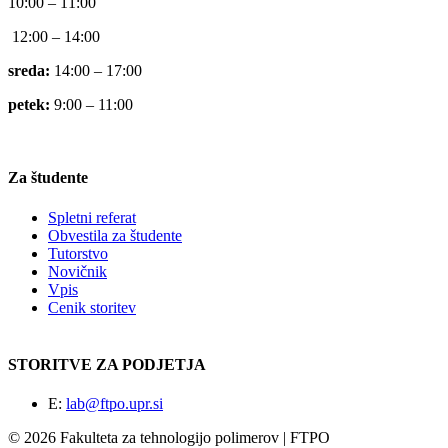
10:00 – 11:00
12:00 – 14:00
sreda:
14:00 – 17:00
petek:
9:00 – 11:00
Za študente
Spletni referat
Obvestila za študente
Tutorstvo
Novičnik
Vpis
Cenik storitev
STORITVE ZA PODJETJA
E:
lab@ftpo.upr.si
© 2026 Fakulteta za tehnologijo polimerov | FTPO