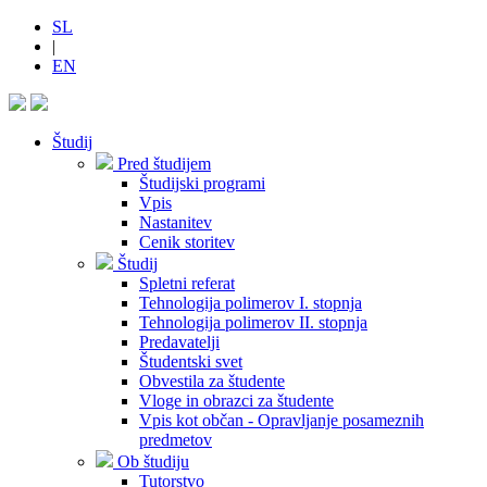
SL
|
EN
Študij
Pred študijem
Študijski programi
Vpis
Nastanitev
Cenik storitev
Študij
Spletni referat
Tehnologija polimerov I. stopnja
Tehnologija polimerov II. stopnja
Predavatelji
Študentski svet
Obvestila za študente
Vloge in obrazci za študente
Vpis kot občan - Opravljanje posameznih
predmetov
Ob študiju
Tutorstvo