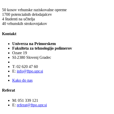
50
kosov vrhunske raziskovalne opreme
1700
potencialnih delodajalcev
4
študenti na učitelja
40
vrhunskih strokovnjakov
Kontakt
Univerza na Primorskem
Fakulteta za tehnologijo polimerov
Ozare 19
SI-2380 Slovenj Gradec
T: 02 620 47 60
E:
info@ftpo.upr.si
Kako do nas
Referat
M: 051 339 121
E:
referat@ftpo.upr.si