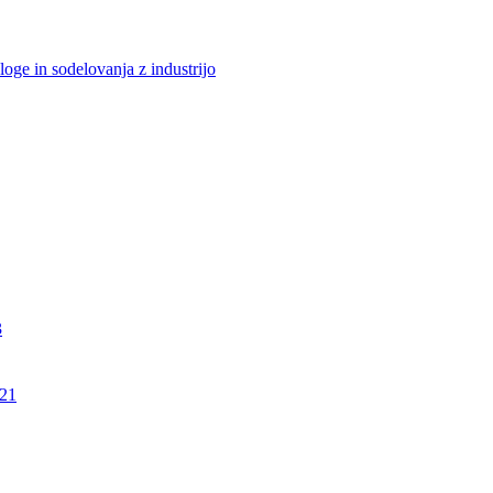
loge in sodelovanja z industrijo
3
21