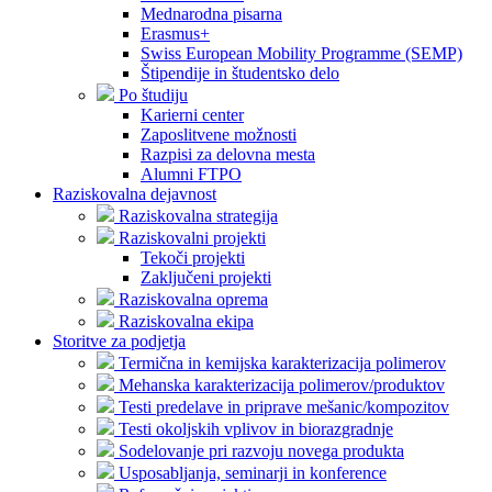
Mednarodna pisarna
Erasmus+
Swiss European Mobility Programme (SEMP)
Štipendije in študentsko delo
Po študiju
Karierni center
Zaposlitvene možnosti
Razpisi za delovna mesta
Alumni FTPO
Raziskovalna dejavnost
Raziskovalna strategija
Raziskovalni projekti
Tekoči projekti
Zaključeni projekti
Raziskovalna oprema
Raziskovalna ekipa
Storitve za podjetja
Termična in kemijska karakterizacija polimerov
Mehanska karakterizacija polimerov/produktov
Testi predelave in priprave mešanic/kompozitov
Testi okoljskih vplivov in biorazgradnje
Sodelovanje pri razvoju novega produkta
Usposabljanja, seminarji in konference