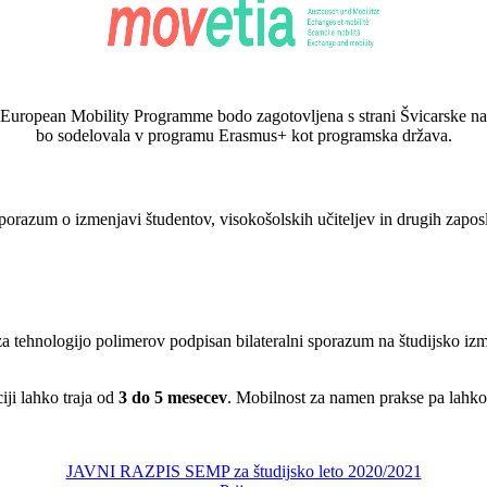
European Mobility Programme bodo zagotovljena s strani Švicarske nac
bo sodelovala v programu Erasmus+ kot programska država.
sporazum o izmenjavi študentov, visokošolskih učiteljev in drugih zaposl
za tehnologijo polimerov podpisan bilateralni sporazum na študijsko izme
iji lahko traja od
3 do 5 mesecev
. Mobilnost za namen prakse pa lahko
JAVNI RAZPIS SEMP za študijsko leto 2020/2021