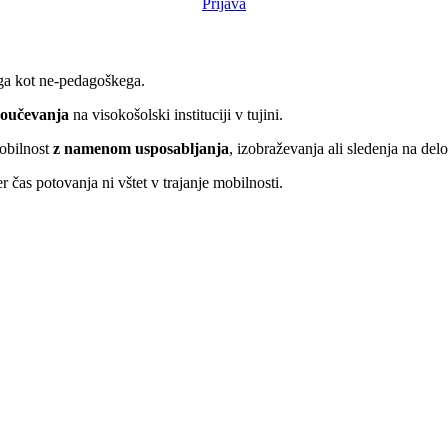
Prijava
ga kot ne-pedagoškega.
oučevanja
na visokošolski instituciji v tujini.
mobilnost
z namenom usposabljanja
, izobraževanja ali sledenja na del
er čas potovanja ni vštet v trajanje mobilnosti.