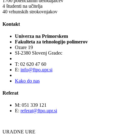
1700
potencialnih delodajalcev
4
študenti na učitelja
40
vrhunskih strokovnjakov
Kontakt
Univerza na Primorskem
Fakulteta za tehnologijo polimerov
Ozare 19
SI-2380 Slovenj Gradec
T: 02 620 47 60
E:
info@ftpo.upr.si
Kako do nas
Referat
M: 051 339 121
E:
referat@ftpo.upr.si
URADNE URE