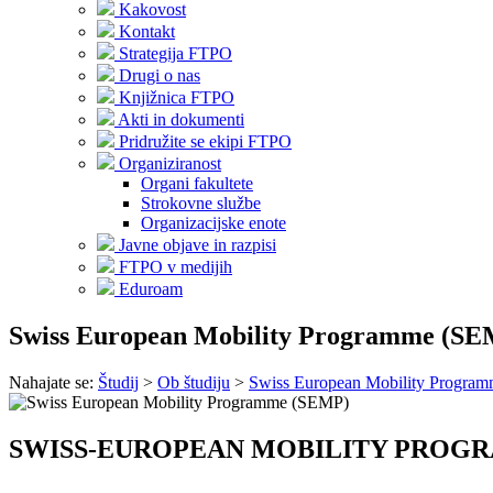
Kakovost
Kontakt
Strategija FTPO
Drugi o nas
Knjižnica FTPO
Akti in dokumenti
Pridružite se ekipi FTPO
Organiziranost
Organi fakultete
Strokovne službe
Organizacijske enote
Javne objave in razpisi
FTPO v medijih
Eduroam
Swiss European Mobility Programme (S
Nahajate se:
Študij
>
Ob študiju
>
Swiss European Mobility Progra
SWISS-EUROPEAN MOBILITY PROGR