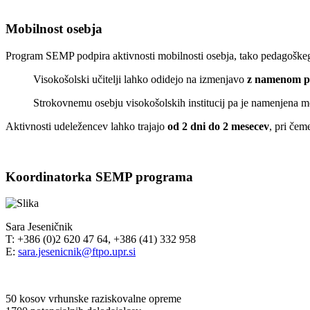
Mobilnost osebja
Program SEMP podpira aktivnosti mobilnosti osebja, tako pedagoške
Visokošolski učitelji lahko odidejo na izmenjavo
z namenom p
Strokovnemu osebju visokošolskih institucij pa je namenjena 
Aktivnosti udeležencev lahko trajajo
od 2 dni do 2 mesecev
, pri čem
Koordinatorka SEMP programa
Sara Jeseničnik
T: +386 (0)2 620 47 64, +386 (41) 332 958
E:
sara.jesenicnik@ftpo.upr.si
50
kosov vrhunske raziskovalne opreme