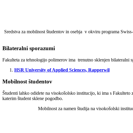
Sredstva za mobilnost študentov in osebja v okviru programa Swiss-
Bilateralni sporazumi
Fakulteta za tehnologijo polimerov ima trenutno sklenjen bilateralni 
HSR University of Applied Sciences, Rapperwil
Mobilnost študentov
Študenti lahko odidete na visokošolsko institucijo, ki ima s Fakulteto 
katerim študent sklene pogodbo.
Mobilnost za namen študija na visokošolski instituc