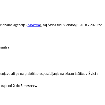
ionalne agencije (
Movetia
), saj Švica tudi v obdobju 2018 - 2020 ne
enih z:
njavo ali pa na praktično usposabljanje na izbran inštitut v Švici s
 traja od
2 do 5 mesecev.