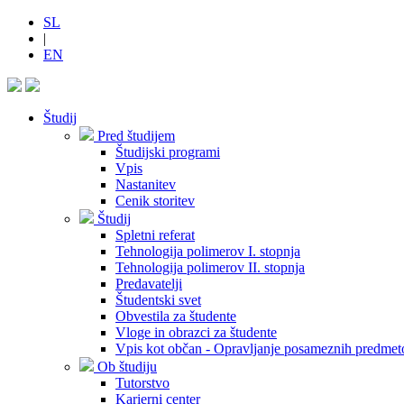
SL
|
EN
Študij
Pred študijem
Študijski programi
Vpis
Nastanitev
Cenik storitev
Študij
Spletni referat
Tehnologija polimerov I. stopnja
Tehnologija polimerov II. stopnja
Predavatelji
Študentski svet
Obvestila za študente
Vloge in obrazci za študente
Vpis kot občan - Opravljanje posameznih predmet
Ob študiju
Tutorstvo
Karierni center