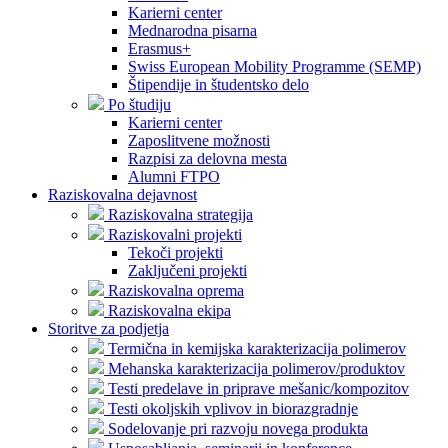
Karierni center
Mednarodna pisarna
Erasmus+
Swiss European Mobility Programme (SEMP)
Štipendije in študentsko delo
Po študiju
Karierni center
Zaposlitvene možnosti
Razpisi za delovna mesta
Alumni FTPO
Raziskovalna dejavnost
Raziskovalna strategija
Raziskovalni projekti
Tekoči projekti
Zaključeni projekti
Raziskovalna oprema
Raziskovalna ekipa
Storitve za podjetja
Termična in kemijska karakterizacija polimerov
Mehanska karakterizacija polimerov/produktov
Testi predelave in priprave mešanic/kompozitov
Testi okoljskih vplivov in biorazgradnje
Sodelovanje pri razvoju novega produkta