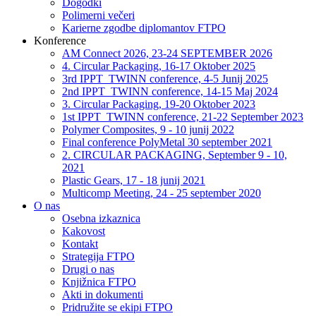
Dogodki
Polimerni večeri
Karierne zgodbe diplomantov FTPO
Konference
AM Connect 2026, 23-24 SEPTEMBER 2026
4. Circular Packaging, 16-17 Oktober 2025
3rd IPPT_TWINN conference, 4-5 Junij 2025
2nd IPPT_TWINN conference, 14-15 Maj 2024
3. Circular Packaging, 19-20 Oktober 2023
1st IPPT_TWINN conference, 21-22 September 2023
Polymer Composites, 9 - 10 junij 2022
Final conference PolyMetal 30 september 2021
2. CIRCULAR PACKAGING, September 9 - 10,
2021
Plastic Gears, 17 - 18 junij 2021
Multicomp Meeting, 24 - 25 september 2020
O nas
Osebna izkaznica
Kakovost
Kontakt
Strategija FTPO
Drugi o nas
Knjižnica FTPO
Akti in dokumenti
Pridružite se ekipi FTPO