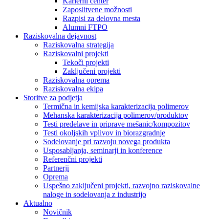
Karierni center
Zaposlitvene možnosti
Razpisi za delovna mesta
Alumni FTPO
Raziskovalna dejavnost
Raziskovalna strategija
Raziskovalni projekti
Tekoči projekti
Zaključeni projekti
Raziskovalna oprema
Raziskovalna ekipa
Storitve za podjetja
Termična in kemijska karakterizacija polimerov
Mehanska karakterizacija polimerov/produktov
Testi predelave in priprave mešanic/kompozitov
Testi okoljskih vplivov in biorazgradnje
Sodelovanje pri razvoju novega produkta
Usposabljanja, seminarji in konference
Referenčni projekti
Partnerji
Oprema
Uspešno zaključeni projekti, razvojno raziskovalne
naloge in sodelovanja z industrijo
Aktualno
Novičnik