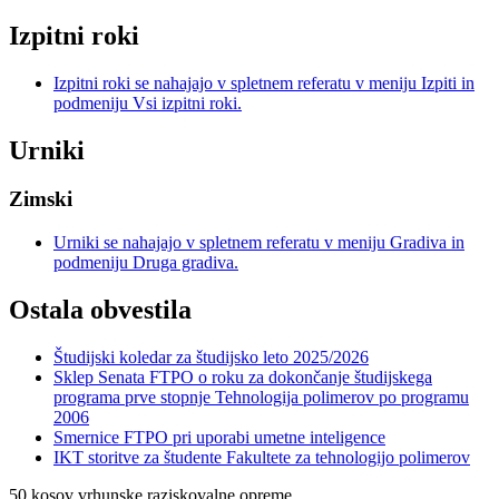
Izpitni roki
Izpitni roki se nahajajo v spletnem referatu v meniju Izpiti in
podmeniju Vsi izpitni roki.
Urniki
Zimski
Urniki se nahajajo v spletnem referatu v meniju Gradiva in
podmeniju Druga gradiva.
Ostala obvestila
Študijski koledar za študijsko leto 2025/2026
Sklep Senata FTPO o roku za dokončanje študijskega
programa prve stopnje Tehnologija polimerov po programu
2006
Smernice FTPO pri uporabi umetne inteligence
IKT storitve za študente Fakultete za tehnologijo polimerov
50
kosov vrhunske raziskovalne opreme