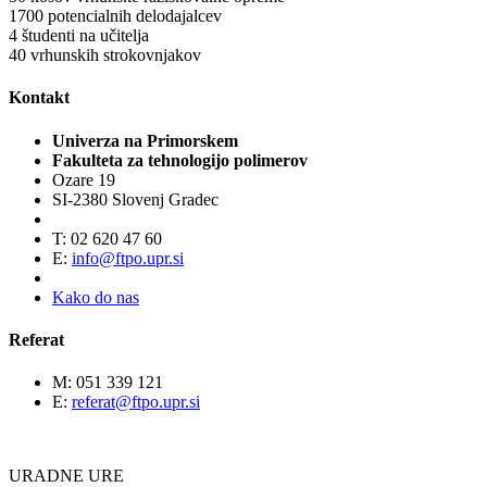
1700
potencialnih delodajalcev
4
študenti na učitelja
40
vrhunskih strokovnjakov
Kontakt
Univerza na Primorskem
Fakulteta za tehnologijo polimerov
Ozare 19
SI-2380 Slovenj Gradec
T: 02 620 47 60
E:
info@ftpo.upr.si
Kako do nas
Referat
M: 051 339 121
E:
referat@ftpo.upr.si
URADNE URE