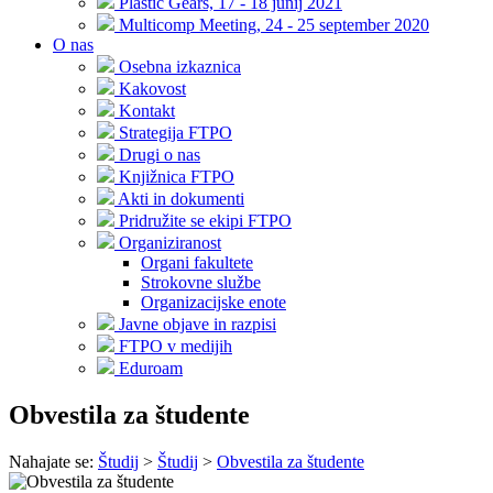
Plastic Gears, 17 - 18 junij 2021
Multicomp Meeting, 24 - 25 september 2020
O nas
Osebna izkaznica
Kakovost
Kontakt
Strategija FTPO
Drugi o nas
Knjižnica FTPO
Akti in dokumenti
Pridružite se ekipi FTPO
Organiziranost
Organi fakultete
Strokovne službe
Organizacijske enote
Javne objave in razpisi
FTPO v medijih
Eduroam
Obvestila za študente
Nahajate se:
Študij
>
Študij
>
Obvestila za študente