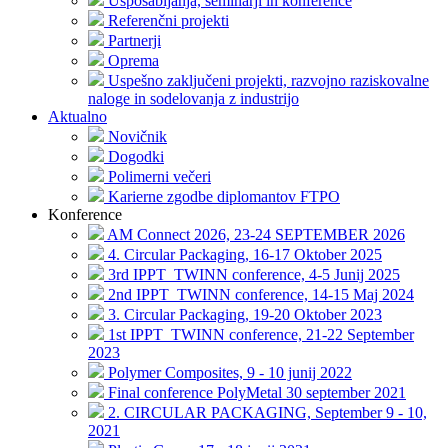
Usposabljanja, seminarji in konference
Referenčni projekti
Partnerji
Oprema
Uspešno zaključeni projekti, razvojno raziskovalne
naloge in sodelovanja z industrijo
Aktualno
Novičnik
Dogodki
Polimerni večeri
Karierne zgodbe diplomantov FTPO
Konference
AM Connect 2026, 23-24 SEPTEMBER 2026
4. Circular Packaging, 16-17 Oktober 2025
3rd IPPT_TWINN conference, 4-5 Junij 2025
2nd IPPT_TWINN conference, 14-15 Maj 2024
3. Circular Packaging, 19-20 Oktober 2023
1st IPPT_TWINN conference, 21-22 September
2023
Polymer Composites, 9 - 10 junij 2022
Final conference PolyMetal 30 september 2021
2. CIRCULAR PACKAGING, September 9 - 10,
2021