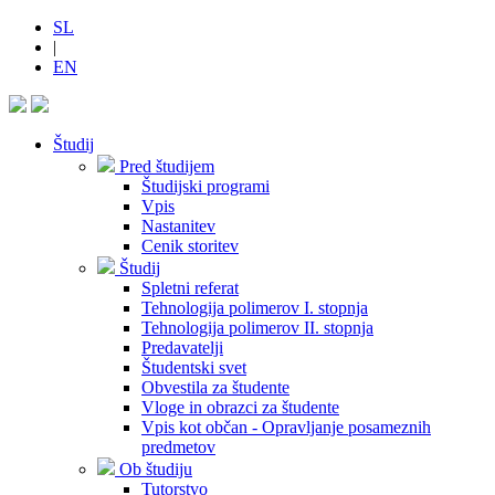
SL
|
EN
Študij
Pred študijem
Študijski programi
Vpis
Nastanitev
Cenik storitev
Študij
Spletni referat
Tehnologija polimerov I. stopnja
Tehnologija polimerov II. stopnja
Predavatelji
Študentski svet
Obvestila za študente
Vloge in obrazci za študente
Vpis kot občan - Opravljanje posameznih
predmetov
Ob študiju
Tutorstvo