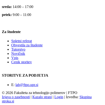
sreda:
14:00 – 17:00
petek:
9:00 – 11:00
Za študente
Spletni referat
Obvestila za študente
Tutorstvo
Novičnik
Vpis
Cenik storitev
STORITVE ZA PODJETJA
E:
lab@ftpo.upr.si
© 2026 Fakulteta za tehnologijo polimerov | FTPO
Izjava o zasebnosti
|
Kazalo strani
|
Login
|
Izvedba:
Skupina
stroka.si