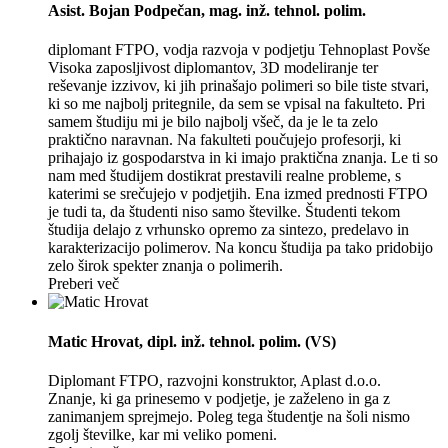
Asist. Bojan Podpečan
, mag. inž. tehnol. polim.
diplomant FTPO, vodja razvoja v podjetju Tehnoplast Povše
Visoka zaposljivost diplomantov, 3D modeliranje ter
reševanje izzivov, ki jih prinašajo polimeri so bile tiste stvari,
ki so me najbolj pritegnile, da sem se vpisal na fakulteto. Pri
samem študiju mi je bilo najbolj všeč, da je le ta zelo
praktično naravnan. Na fakulteti poučujejo profesorji, ki
prihajajo iz gospodarstva in ki imajo praktična znanja. Le ti so
nam med študijem dostikrat prestavili realne probleme, s
katerimi se srečujejo v podjetjih. Ena izmed prednosti FTPO
je tudi ta, da študenti niso samo številke. Študenti tekom
študija delajo z vrhunsko opremo za sintezo, predelavo in
karakterizacijo polimerov. Na koncu študija pa tako pridobijo
zelo širok spekter znanja o polimerih.
Preberi več
Matic Hrovat
, dipl. inž. tehnol. polim. (VS)
Diplomant FTPO, razvojni konstruktor, Aplast d.o.o.
Znanje, ki ga prinesemo v podjetje, je zaželeno in ga z
zanimanjem sprejmejo. Poleg tega študentje na šoli nismo
zgolj številke, kar mi veliko pomeni.