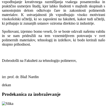
vzpodbujanje kreativnega razmišljanja vsakega posameznika in
praktično usmerjen študij, kjer lahko študenti v majhnih skupinah s
samostojnim delom odkrivajo čare in zakonitosti polimernih
materialov. K ustvarjalnosti jih vzpodbujajo visoko motivirani
visokošolski učitelji, ki so zaposleni na fakulteti, kakor tudi učitelji,
ki prihajajo iz zunanjih ustanov oziroma direktno iz industrije.
Spoštovani, izjemno bomo veseli, če se boste odzvali našemu vabilu
in se nam pridružili na tem vznemirljivem potovanju v svet
polimernih materialov, tehnologij in izdelkov, ki bodo kreirali našo
skupno prihodnost.
Dobrodošli na Fakulteti za tehnologijo polimerov,
izr. prof. dr. Blaž Nardin
dekan
Prodekanica za izobraževanje