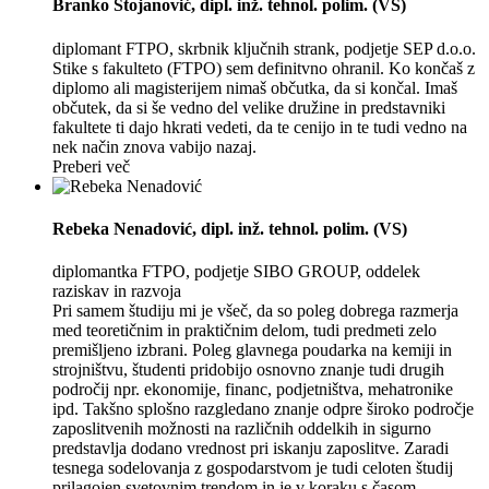
Branko Stojanović
, dipl. inž. tehnol. polim. (VS)
diplomant FTPO, skrbnik ključnih strank, podjetje SEP d.o.o.
Stike s fakulteto (FTPO) sem definitvno ohranil. Ko končaš z
diplomo ali magisterijem nimaš občutka, da si končal. Imaš
občutek, da si še vedno del velike družine in predstavniki
fakultete ti dajo hkrati vedeti, da te cenijo in te tudi vedno na
nek način znova vabijo nazaj.
Preberi več
Rebeka Nenadović
, dipl. inž. tehnol. polim. (VS)
diplomantka FTPO, podjetje SIBO GROUP, oddelek
raziskav in razvoja
Pri samem študiju mi je všeč, da so poleg dobrega razmerja
med teoretičnim in praktičnim delom, tudi predmeti zelo
premišljeno izbrani. Poleg glavnega poudarka na kemiji in
strojništvu, študenti pridobijo osnovno znanje tudi drugih
področij npr. ekonomije, financ, podjetništva, mehatronike
ipd. Takšno splošno razgledano znanje odpre široko področje
zaposlitvenih možnosti na različnih oddelkih in sigurno
predstavlja dodano vrednost pri iskanju zaposlitve. Zaradi
tesnega sodelovanja z gospodarstvom je tudi celoten študij
prilagojen svetovnim trendom in je v koraku s časom.