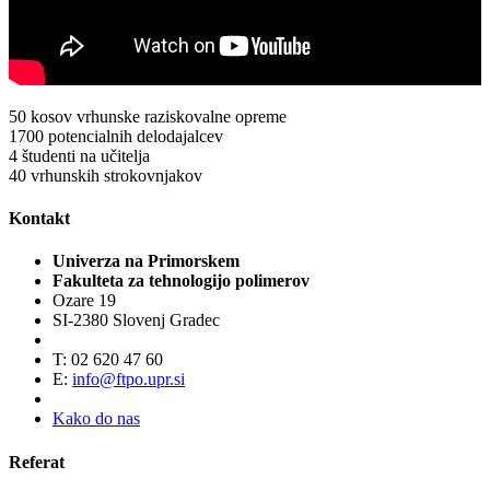
50
kosov vrhunske raziskovalne opreme
1700
potencialnih delodajalcev
4
študenti na učitelja
40
vrhunskih strokovnjakov
Kontakt
Univerza na Primorskem
Fakulteta za tehnologijo polimerov
Ozare 19
SI-2380 Slovenj Gradec
T: 02 620 47 60
E:
info@ftpo.upr.si
Kako do nas
Referat