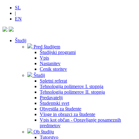
SL
|
EN
Študij
Pred študijem
Študijski programi
Vpis
Nastanitev
Cenik storitev
Študij
Spletni referat
Tehnologija polimerov I. stopnja
Tehnologija polimerov II. stopnja
Predavatelji
Študentski svet
Obvestila za študente
Vloge in obrazci za študente
Vpis kot občan - Opravljanje posameznih
predmetov
Ob študiju
Tutorstvo