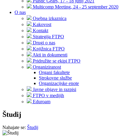
Plastic Gears, 17 - 18 junij 2021
Multicomp Meeting, 24 - 25 september 2020
O nas
Osebna izkaznica
Kakovost
Kontakt
Strategija FTPO
Drugi o nas
Knjižnica FTPO
Akti in dokumenti
Pridružite se ekipi FTPO
Organiziranost
Organi fakultete
Strokovne službe
Organizacijske enote
Javne objave in razpisi
FTPO v medijih
Eduroam
Študij
Nahajate se:
Študij