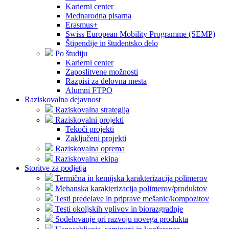
Karierni center
Mednarodna pisarna
Erasmus+
Swiss European Mobility Programme (SEMP)
Štipendije in študentsko delo
Po študiju
Karierni center
Zaposlitvene možnosti
Razpisi za delovna mesta
Alumni FTPO
Raziskovalna dejavnost
Raziskovalna strategija
Raziskovalni projekti
Tekoči projekti
Zaključeni projekti
Raziskovalna oprema
Raziskovalna ekipa
Storitve za podjetja
Termična in kemijska karakterizacija polimerov
Mehanska karakterizacija polimerov/produktov
Testi predelave in priprave mešanic/kompozitov
Testi okoljskih vplivov in biorazgradnje
Sodelovanje pri razvoju novega produkta