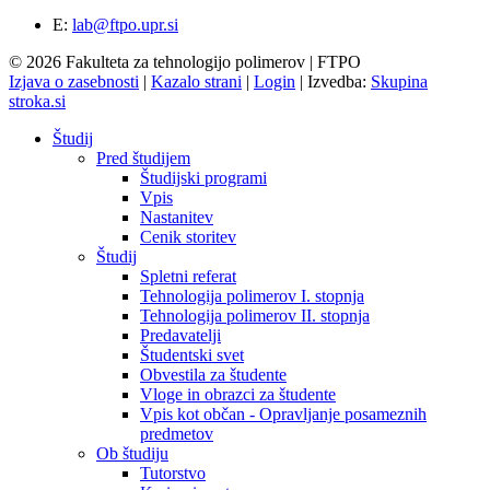
E:
lab@ftpo.upr.si
© 2026 Fakulteta za tehnologijo polimerov | FTPO
Izjava o zasebnosti
|
Kazalo strani
|
Login
|
Izvedba:
Skupina
stroka.si
Študij
Pred študijem
Študijski programi
Vpis
Nastanitev
Cenik storitev
Študij
Spletni referat
Tehnologija polimerov I. stopnja
Tehnologija polimerov II. stopnja
Predavatelji
Študentski svet
Obvestila za študente
Vloge in obrazci za študente
Vpis kot občan - Opravljanje posameznih
predmetov
Ob študiju
Tutorstvo