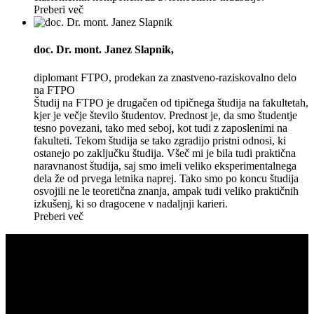
Preberi več
doc. Dr. mont. Janez Slapnik
,
diplomant FTPO, prodekan za znastveno-raziskovalno delo
na FTPO
Študij na FTPO je drugačen od tipičnega študija na fakultetah,
kjer je večje število študentov. Prednost je, da smo študentje
tesno povezani, tako med seboj, kot tudi z zaposlenimi na
fakulteti. Tekom študija se tako zgradijo pristni odnosi, ki
ostanejo po zaključku študija. Všeč mi je bila tudi praktična
naravnanost študija, saj smo imeli veliko eksperimentalnega
dela že od prvega letnika naprej. Tako smo po koncu študija
osvojili ne le teoretična znanja, ampak tudi veliko praktičnih
izkušenj, ki so dragocene v nadaljnji karieri.
Preberi več