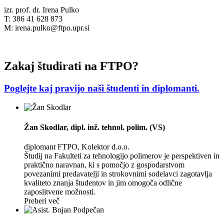
izr. prof. dr. Irena Pulko
T: 386 41 628 873
M:
irena.pulko@ftpo.upr.si
Zakaj študirati na FTPO?
Poglejte kaj pravijo naši študenti in diplomanti.
Žan Skodlar
, dipl. inž. tehnol. polim. (VS)
diplomant FTPO, Kolektor d.o.o.
Študij na Fakulteti za tehnologijo polimerov je perspektiven in
praktično naravnan, ki s pomočjo z gospodarstvom
povezanimi predavatelji in strokovnimi sodelavci zagotavlja
kvaliteto znanja študentov in jim omogoča odlične
zaposlitvene možnosti.
Preberi več