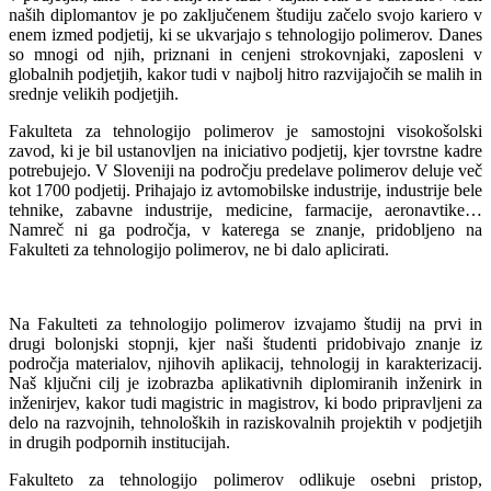
naših diplomantov je po zaključenem študiju začelo svojo kariero v
enem izmed podjetij, ki se ukvarjajo s tehnologijo polimerov. Danes
so mnogi od njih, priznani in cenjeni strokovnjaki, zaposleni v
globalnih podjetjih, kakor tudi v najbolj hitro razvijajočih se malih in
srednje velikih podjetjih.
Fakulteta za tehnologijo polimerov je samostojni visokošolski
zavod, ki je bil ustanovljen na iniciativo podjetij, kjer tovrstne kadre
potrebujejo. V Sloveniji na področju predelave polimerov deluje več
kot 1700 podjetij. Prihajajo iz avtomobilske industrije, industrije bele
tehnike, zabavne industrije, medicine, farmacije, aeronavtike…
Namreč ni ga področja, v katerega se znanje, pridobljeno na
Fakulteti za tehnologijo polimerov, ne bi dalo aplicirati.
Na Fakulteti za tehnologijo polimerov izvajamo študij na prvi in
drugi bolonjski stopnji, kjer naši študenti pridobivajo znanje iz
področja materialov, njihovih aplikacij, tehnologij in karakterizacij.
Naš ključni cilj je izobrazba aplikativnih diplomiranih inženirk in
inženirjev, kakor tudi magistric in magistrov, ki bodo pripravljeni za
delo na razvojnih, tehnoloških in raziskovalnih projektih v podjetjih
in drugih podpornih institucijah.
Fakulteto za tehnologijo polimerov odlikuje osebni pristop,