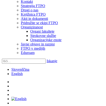
Kontakt
Strategija FTPO
Drugi o nas
Knjižnica FTPO
Akti in dokumenti
Pridružite se ekipi FTPO
Organiziranost
Organi fakultete
Strokovne službe
Organizacijske enote
Javne objave in razpisi
FTPO v medijih
Eduroam
Iskanje
Slovenščina
English