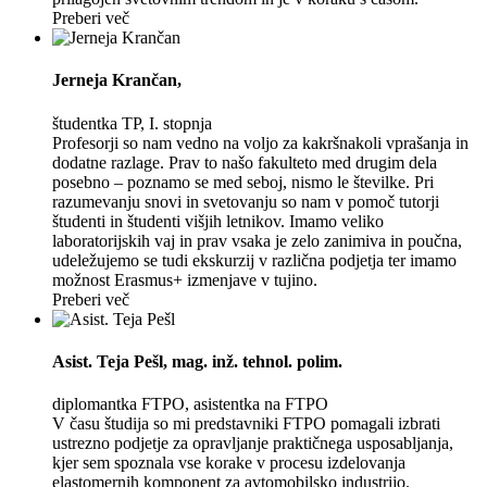
Preberi več
Jerneja Krančan
,
študentka TP, I. stopnja
Profesorji so nam vedno na voljo za kakršnakoli vprašanja in
dodatne razlage. Prav to našo fakulteto med drugim dela
posebno – poznamo se med seboj, nismo le številke. Pri
razumevanju snovi in svetovanju so nam v pomoč tutorji
študenti in študenti višjih letnikov. Imamo veliko
laboratorijskih vaj in prav vsaka je zelo zanimiva in poučna,
udeležujemo se tudi ekskurzij v različna podjetja ter imamo
možnost Erasmus+ izmenjave v tujino.
Preberi več
Asist. Teja Pešl
, mag. inž. tehnol. polim.
diplomantka FTPO, asistentka na FTPO
V času študija so mi predstavniki FTPO pomagali izbrati
ustrezno podjetje za opravljanje praktičnega usposabljanja,
kjer sem spoznala vse korake v procesu izdelovanja
elastomernih komponent za avtomobilsko industrijo.