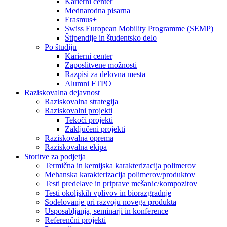
Karierni center
Mednarodna pisarna
Erasmus+
Swiss European Mobility Programme (SEMP)
Štipendije in študentsko delo
Po študiju
Karierni center
Zaposlitvene možnosti
Razpisi za delovna mesta
Alumni FTPO
Raziskovalna dejavnost
Raziskovalna strategija
Raziskovalni projekti
Tekoči projekti
Zaključeni projekti
Raziskovalna oprema
Raziskovalna ekipa
Storitve za podjetja
Termična in kemijska karakterizacija polimerov
Mehanska karakterizacija polimerov/produktov
Testi predelave in priprave mešanic/kompozitov
Testi okoljskih vplivov in biorazgradnje
Sodelovanje pri razvoju novega produkta
Usposabljanja, seminarji in konference
Referenčni projekti