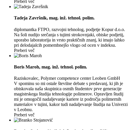
Preberi več
Tadeja Završnik
, mag. inž. tehnol. polim.
diplomantka FTPO, razvojni tehnolog, podjetje Kopur d.o.o.
Na šoli nudijo srečanja s tujimi strokovnjaki, obiske podjetij,
uporabo laboratorija in vrsto praktičnih znanj, ki imajo lahko
pri delodajalcih pomembnejšo vlogo od ocen v indeksu.
Preberi več
Boris Maroh
, mag. inž. tehnol. polim.
Raziskovalec, Polymer competence center Leoben GmbH
V spominu so mi ostale številne debate s predavanj, ki jih je
obiskovala naša skupinica osmih študentov prve generacije
magistrskega študija tehnologije polimerov. Opravljen študij
mi je omogočil nadaljevanje kariere iz področja polimernih
materialov v tujini, kakor tudi nadaljevanje študija na Univerzi
v Leobnu.
Preberi več