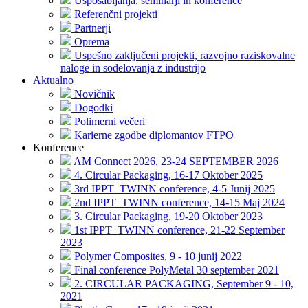
Usposabljanja, seminarji in konference
Referenčni projekti
Partnerji
Oprema
Uspešno zaključeni projekti, razvojno raziskovalne
naloge in sodelovanja z industrijo
Aktualno
Novičnik
Dogodki
Polimerni večeri
Karierne zgodbe diplomantov FTPO
Konference
AM Connect 2026, 23-24 SEPTEMBER 2026
4. Circular Packaging, 16-17 Oktober 2025
3rd IPPT_TWINN conference, 4-5 Junij 2025
2nd IPPT_TWINN conference, 14-15 Maj 2024
3. Circular Packaging, 19-20 Oktober 2023
1st IPPT_TWINN conference, 21-22 September
2023
Polymer Composites, 9 - 10 junij 2022
Final conference PolyMetal 30 september 2021
2. CIRCULAR PACKAGING, September 9 - 10,
2021