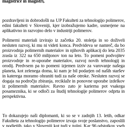
magistrice in magistri,
pozdravljeni in dobrodošli na UP Fakulteti za tehnologijo polimerov,
edini fakulteti v Sloveniji, kjer izobražujemo kadre, usmerjene na
aplikativno in razvojno delo v industriji polimerov.
Polimerni materiali izvirajo iz začetka 20. stoletja in so doživeli
nesluten razvoj, ki mu ni videti konca. Predvideva se namreč, da bo
proizvodnja polimernih materialov in njihovih aplikacij do leta 2035
zrasla iz 322 na 650 milijonov ton na leto. To pomeni podvojitev
proizvodnje in re-uporabe materialov, razvoj novih tehnologij in
orodij. Predvsem pa to pomeni izjemen izziv za varovanje našega
planeta, kot zelenega doma, ki nam je bil podarjen od naših staršev
in katerega moramo ohraniti tudi za naše otroke. Nesluten razvoj se
dogaja na področju zbiranja, reciklaže in ponovne uporabe izdelkov
iz polimernih materialov. Ravno zato je karierna pot vsakega
posameznika, ki se odloči za študij tehnologije polimerov odprta in
perspektivna.
To dokazujejo naši diplomanti, ki so se v zadnjih 13. letih, odkar
Fakulteta za tehnologijo polimerov izvaja svoje poslanstvo, zaposlili
v podjetjih, tako v Sloveniji kot tudi v tujini. Kar 96 odstotkov vseh