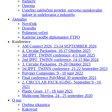
Partnerji
Oprema
Uspešno zaključeni projekti, razvojno raziskovalne
naloge in sodelovanja z industrijo
Aktualno
Novičnik
Dogodki
Polimerni večeri
Karierne zgodbe diplomantov FTPO
Konference
AM Connect 2026, 23-24 SEPTEMBER 2026
4. Circular Packaging, 16-17 Oktober 2025
3rd IPPT_TWINN conference, 4-5 Junij 2025
2nd IPPT_TWINN conference, 14-15 Maj 2024
3. Circular Packaging, 19-20 Oktober 2023
1st IPPT_TWINN conference, 21-22 September 2023
Polymer Composites, 9 - 10 junij 2022
Final conference PolyMetal 30 september 2021
2. CIRCULAR PACKAGING, September 9 - 10,
2021
Plastic Gears, 17 - 18 junij 2021
Multicomp Meeting, 24 - 25 september 2020
O nas
Osebna izkaznica
Kakovost