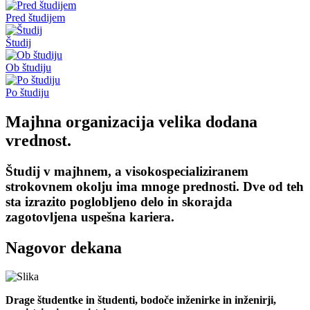
Pred študijem
Študij
Ob študiju
Po študiju
Majhna organizacija velika dodana
vrednost.
Študij v majhnem, a visokospecializiranem
strokovnem okolju ima mnoge prednosti. Dve od teh
sta izrazito poglobljeno delo in skorajda
zagotovljena uspešna kariera.
Nagovor dekana
Drage študentke in študenti, bodoče inženirke in inženirji,