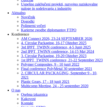
Uspešno zaključeni projekti, razvojno raziskovalne
naloge in sodelovanja z industrijo
Aktualno
Novičnik
Dogodki
Polimerni večeri
Karierne zgodbe diplomantov FTPO
Konference
AM Connect 2026, 23-24 SEPTEMBER 2026
4. Circular Packaging, 16-17 Oktober 2025
3rd IPPT_TWINN conference, 4-5 Junij 2025
2nd IPPT_TWINN conference, 14-15 Maj 2024
3. Circular Packaging, 19-20 Oktober 2023
1st IPPT_TWINN conference, 21-22 September 2023
Polymer Composites, 9 - 10 junij 2022
Final conference PolyMetal 30 september 2021
2. CIRCULAR PACKAGING, September 9 - 10,
2021
Plastic Gears, 17 - 18 junij 2021
Multicomp Meeting, 24 - 25 september 2020
O nas
Osebna izkaznica
Kakovost
Kontakt