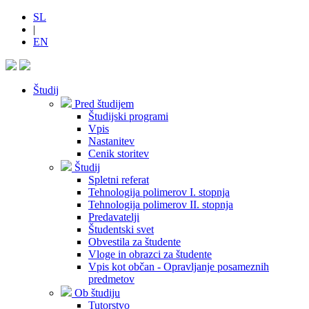
SL
|
EN
Študij
Pred študijem
Študijski programi
Vpis
Nastanitev
Cenik storitev
Študij
Spletni referat
Tehnologija polimerov I. stopnja
Tehnologija polimerov II. stopnja
Predavatelji
Študentski svet
Obvestila za študente
Vloge in obrazci za študente
Vpis kot občan - Opravljanje posameznih
predmetov
Ob študiju
Tutorstvo