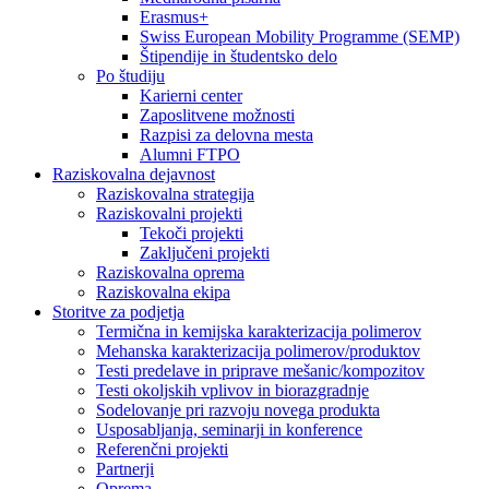
Erasmus+
Swiss European Mobility Programme (SEMP)
Štipendije in študentsko delo
Po študiju
Karierni center
Zaposlitvene možnosti
Razpisi za delovna mesta
Alumni FTPO
Raziskovalna dejavnost
Raziskovalna strategija
Raziskovalni projekti
Tekoči projekti
Zaključeni projekti
Raziskovalna oprema
Raziskovalna ekipa
Storitve za podjetja
Termična in kemijska karakterizacija polimerov
Mehanska karakterizacija polimerov/produktov
Testi predelave in priprave mešanic/kompozitov
Testi okoljskih vplivov in biorazgradnje
Sodelovanje pri razvoju novega produkta
Usposabljanja, seminarji in konference
Referenčni projekti
Partnerji
Oprema