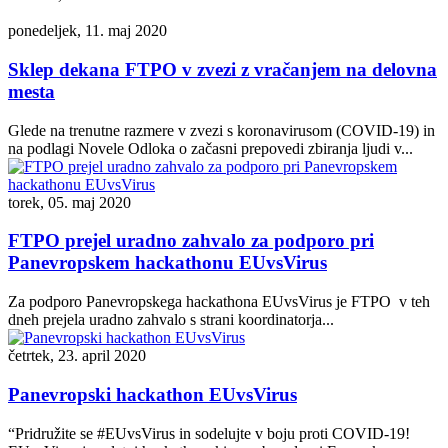
ponedeljek, 11. maj 2020
Sklep dekana FTPO v zvezi z vračanjem na delovna
mesta
Glede na trenutne razmere v zvezi s koronavirusom (COVID-19) in
na podlagi Novele Odloka o začasni prepovedi zbiranja ljudi v...
torek, 05. maj 2020
FTPO prejel uradno zahvalo za podporo pri
Panevropskem hackathonu EUvsVirus
Za podporo Panevropskega hackathona EUvsVirus je FTPO v teh
dneh prejela uradno zahvalo s strani koordinatorja...
četrtek, 23. april 2020
Panevropski hackathon EUvsVirus
“Pridružite se #EUvsVirus in sodelujte v boju proti COVID-19!