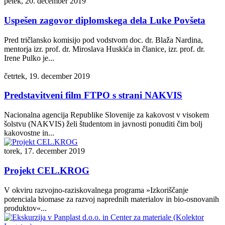
petek, 20. december 2019
Uspešen zagovor diplomskega dela Luke Povšeta
Pred tričlansko komisijo pod vodstvom doc. dr. Blaža Nardina,
mentorja izr. prof. dr. Miroslava Huskića in članice, izr. prof. dr.
Irene Pulko je...
četrtek, 19. december 2019
Predstavitveni film FTPO s strani NAKVIS
Nacionalna agencija Republike Slovenije za kakovost v visokem
šolstvu (NAKVIS) želi študentom in javnosti ponuditi čim bolj
kakovostne in...
torek, 17. december 2019
Projekt CEL.KROG
V okviru razvojno-raziskovalnega programa »Izkoriščanje
potenciala biomase za razvoj naprednih materialov in bio-osnovanih
produktov«...