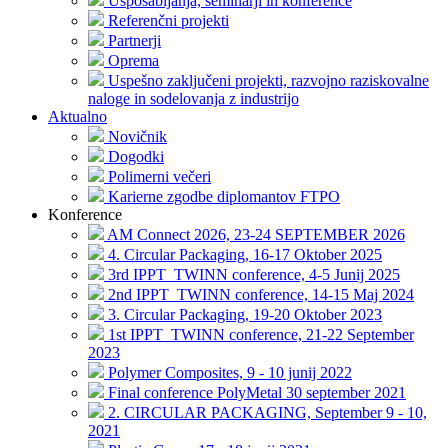
Usposabljanja, seminarji in konference
Referenčni projekti
Partnerji
Oprema
Uspešno zaključeni projekti, razvojno raziskovalne
naloge in sodelovanja z industrijo
Aktualno
Novičnik
Dogodki
Polimerni večeri
Karierne zgodbe diplomantov FTPO
Konference
AM Connect 2026, 23-24 SEPTEMBER 2026
4. Circular Packaging, 16-17 Oktober 2025
3rd IPPT_TWINN conference, 4-5 Junij 2025
2nd IPPT_TWINN conference, 14-15 Maj 2024
3. Circular Packaging, 19-20 Oktober 2023
1st IPPT_TWINN conference, 21-22 September
2023
Polymer Composites, 9 - 10 junij 2022
Final conference PolyMetal 30 september 2021
2. CIRCULAR PACKAGING, September 9 - 10,
2021