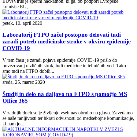
EUvsVirus je spletni hackathon, ki ga, ob podpori Evropske
komisije EU,...
petek, 10. april 2020
Laboratorij FTPO začel postopno delovati tudi
zaradi potreb medicinske stroke v okviru epidemije
COVID-19
V tem času je zaradi pojava epidemije COVID-19 prišlo do
povezovanj različnih strok, tudi medicine in tehničnih ved. Tako
smo tudi na FTPO dobili...
sreda, 25. marec 2020
Študij in delo na daljavo na FTPO s pomočjo MS
Office 365
V zadnjih dneh se je življenje vseh nas obrnilo na glavo. Zavedamo
se naše ranljivosti ter hkrati odvisnosti od medsebojne komunikacije,
ki nam jo...