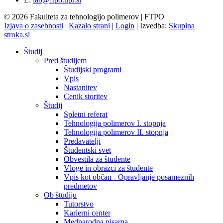
© 2026 Fakulteta za tehnologijo polimerov | FTPO
Izjava o zasebnosti
|
Kazalo strani
|
Login
|
Izvedba:
Skupina
stroka.si
Študij
Pred študijem
Študijski programi
Vpis
Nastanitev
Cenik storitev
Študij
Spletni referat
Tehnologija polimerov I. stopnja
Tehnologija polimerov II. stopnja
Predavatelji
Študentski svet
Obvestila za študente
Vloge in obrazci za študente
Vpis kot občan - Opravljanje posameznih
predmetov
Ob študiju
Tutorstvo
Karierni center
Mednarodna pisarna