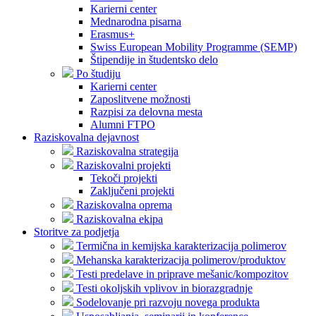
Karierni center
Mednarodna pisarna
Erasmus+
Swiss European Mobility Programme (SEMP)
Štipendije in študentsko delo
Po študiju
Karierni center
Zaposlitvene možnosti
Razpisi za delovna mesta
Alumni FTPO
Raziskovalna dejavnost
Raziskovalna strategija
Raziskovalni projekti
Tekoči projekti
Zaključeni projekti
Raziskovalna oprema
Raziskovalna ekipa
Storitve za podjetja
Termična in kemijska karakterizacija polimerov
Mehanska karakterizacija polimerov/produktov
Testi predelave in priprave mešanic/kompozitov
Testi okoljskih vplivov in biorazgradnje
Sodelovanje pri razvoju novega produkta