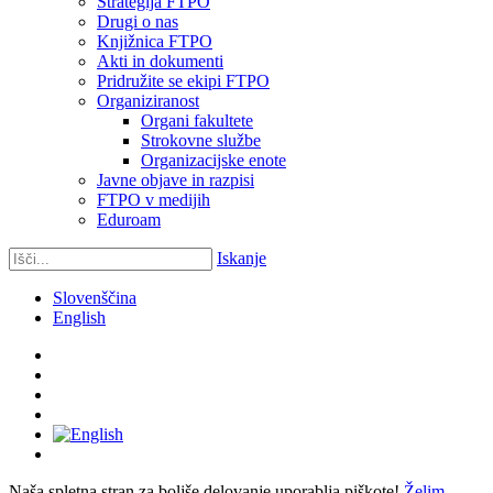
Strategija FTPO
Drugi o nas
Knjižnica FTPO
Akti in dokumenti
Pridružite se ekipi FTPO
Organiziranost
Organi fakultete
Strokovne službe
Organizacijske enote
Javne objave in razpisi
FTPO v medijih
Eduroam
Iskanje
Slovenščina
English
Naša spletna stran za boljše delovanje uporablja piškote!
Želim