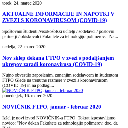
torek, 24. marec 2020
AKTUALNE INFORMACIJE IN NAPOTKI V
ZVEZI S KORONAVIRUSOM (COVID-19)
Spoštovani študenti /visokošolski učitelji / sodelavci / poslovni
partnerji / obiskovalci Fakultete za tehnologijo polimerov. Na...
nedelja, 22. marec 2020
Nov sklep dekana FTPO v zvezi s podaljšanjem
ukrepov zaradi koronavirusa (COVID-19)
Nujno obvestilo zaposlenim, zunanjim sodelavcem in študentom
FTPO Glede na trenutne razmere v zvezi s koronavirusom
(COVID-19) in na podlagi...
ponedeljek, 16. marec 2020
NOVIČNIK FTPO, januar - februar 2020
Izšel je novi izvod NOVIČNIK-a FTPO. Tokrat izpostavljamo
novico: "Nov dekan Fakultete za tehnologijo polimerov, doc. dr.