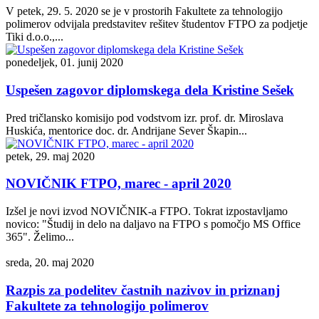
V petek, 29. 5. 2020 se je v prostorih Fakultete za tehnologijo
polimerov odvijala predstavitev rešitev študentov FTPO za podjetje
Tiki d.o.o.,...
ponedeljek, 01. junij 2020
Uspešen zagovor diplomskega dela Kristine Sešek
Pred tričlansko komisijo pod vodstvom izr. prof. dr. Miroslava
Huskića, mentorice doc. dr. Andrijane Sever Škapin...
petek, 29. maj 2020
NOVIČNIK FTPO, marec - april 2020
Izšel je novi izvod NOVIČNIK-a FTPO. Tokrat izpostavljamo
novico: "Študij in delo na daljavo na FTPO s pomočjo MS Office
365". Želimo...
sreda, 20. maj 2020
Razpis za podelitev častnih nazivov in priznanj
Fakultete za tehnologijo polimerov