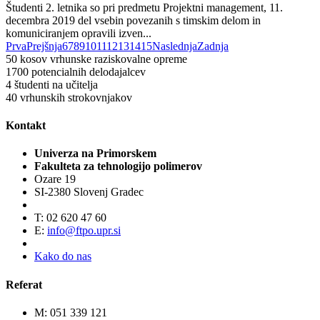
Študenti 2. letnika so pri predmetu Projektni management, 11.
decembra 2019 del vsebin povezanih s timskim delom in
komuniciranjem opravili izven...
Prva
Prejšnja
6
7
8
9
10
11
12
13
14
15
Naslednja
Zadnja
50
kosov vrhunske raziskovalne opreme
1700
potencialnih delodajalcev
4
študenti na učitelja
40
vrhunskih strokovnjakov
Kontakt
Univerza na Primorskem
Fakulteta za tehnologijo polimerov
Ozare 19
SI-2380 Slovenj Gradec
T: 02 620 47 60
E:
info@ftpo.upr.si
Kako do nas
Referat
M: 051 339 121