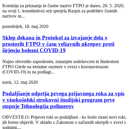
Komisija za priznanja in častne nazive FTPO je danes, 20. 5. 2020,
na svoji 1. konstitutivni seji sprejela Razpis za podelitev častnih
nazivov in...
ponedeljek, 18. maj 2020
Sklep dekana in Protokol za izvajanje dela v
prostorih FTPO v času veljavnih ukrepov proti
širjenju bolezni COVID-19
Nujno obvestilo zaposlenim, zunanjim sodelavcem in študentom
FTPO Glede na trenutne razmere v zvezi s koronavirusom
(COVID-19) in na podlagi...
torek, 12. maj 2020
Podaljšanje odprtja prvega prijavnega roka za vpis
v visokošolski strokovni študijski program prve
stopnje Tehnologija polimerov
OBVESTILO: Prijavni roki so podaljšani - ko bodo znani novi roki,
jih bomo objavili. V skladu z Zakonom o začasnih ukrepih v zvezi s
sodnimi,...