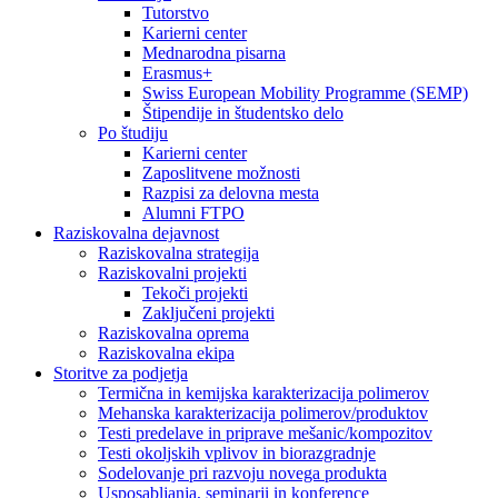
Tutorstvo
Karierni center
Mednarodna pisarna
Erasmus+
Swiss European Mobility Programme (SEMP)
Štipendije in študentsko delo
Po študiju
Karierni center
Zaposlitvene možnosti
Razpisi za delovna mesta
Alumni FTPO
Raziskovalna dejavnost
Raziskovalna strategija
Raziskovalni projekti
Tekoči projekti
Zaključeni projekti
Raziskovalna oprema
Raziskovalna ekipa
Storitve za podjetja
Termična in kemijska karakterizacija polimerov
Mehanska karakterizacija polimerov/produktov
Testi predelave in priprave mešanic/kompozitov
Testi okoljskih vplivov in biorazgradnje
Sodelovanje pri razvoju novega produkta
Usposabljanja, seminarji in konference