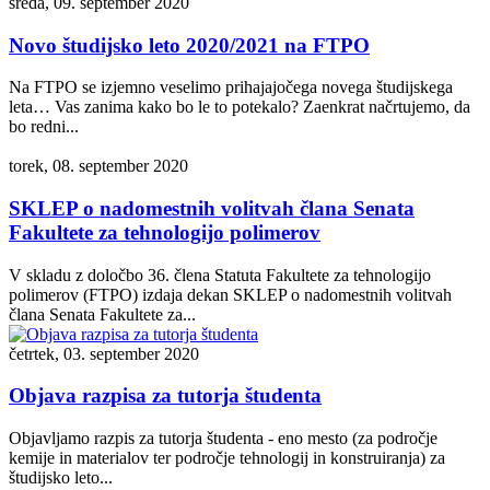
sreda, 09. september 2020
Novo študijsko leto 2020/2021 na FTPO
Na FTPO se izjemno veselimo prihajajočega novega študijskega
leta… Vas zanima kako bo le to potekalo? Zaenkrat načrtujemo, da
bo redni...
torek, 08. september 2020
SKLEP o nadomestnih volitvah člana Senata
Fakultete za tehnologijo polimerov
V skladu z določbo 36. člena Statuta Fakultete za tehnologijo
polimerov (FTPO) izdaja dekan SKLEP o nadomestnih volitvah
člana Senata Fakultete za...
četrtek, 03. september 2020
Objava razpisa za tutorja študenta
Objavljamo razpis za tutorja študenta - eno mesto (za področje
kemije in materialov ter področje tehnologij in konstruiranja) za
študijsko leto...