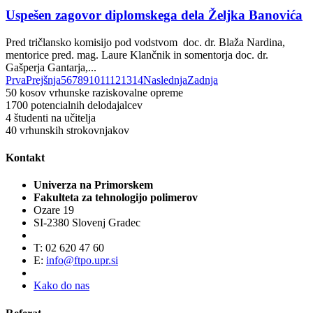
Uspešen zagovor diplomskega dela Željka Banovića
Pred tričlansko komisijo pod vodstvom doc. dr. Blaža Nardina,
mentorice pred. mag. Laure Klančnik in somentorja doc. dr.
Gašperja Gantarja,...
Prva
Prejšnja
5
6
7
8
9
10
11
12
13
14
Naslednja
Zadnja
50
kosov vrhunske raziskovalne opreme
1700
potencialnih delodajalcev
4
študenti na učitelja
40
vrhunskih strokovnjakov
Kontakt
Univerza na Primorskem
Fakulteta za tehnologijo polimerov
Ozare 19
SI-2380 Slovenj Gradec
T: 02 620 47 60
E:
info@ftpo.upr.si
Kako do nas