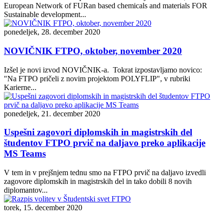
European Network of FURan based chemicals and materials FOR
Sustainable development...
ponedeljek, 28. december 2020
NOVIČNIK FTPO, oktober, november 2020
Izšel je novi izvod NOVIČNIK-a. Tokrat izpostavljamo novico:
"Na FTPO pričeli z novim projektom POLYFLIP", v rubriki
Karierne...
ponedeljek, 21. december 2020
Uspešni zagovori diplomskih in magistrskih del
študentov FTPO prvič na daljavo preko aplikacije
MS Teams
V tem in v prejšnjem tednu smo na FTPO prvič na daljavo izvedli
zagovore diplomskih in magistrskih del in tako dobili 8 novih
diplomantov...
torek, 15. december 2020