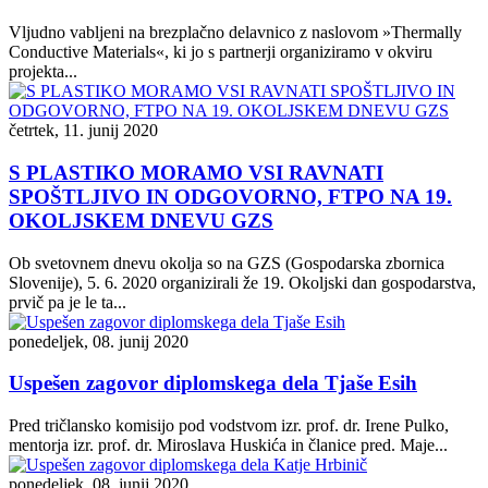
Vljudno vabljeni na brezplačno delavnico z naslovom »Thermally
Conductive Materials«, ki jo s partnerji organiziramo v okviru
projekta...
četrtek, 11. junij 2020
S PLASTIKO MORAMO VSI RAVNATI
SPOŠTLJIVO IN ODGOVORNO, FTPO NA 19.
OKOLJSKEM DNEVU GZS
Ob svetovnem dnevu okolja so na GZS (Gospodarska zbornica
Slovenije), 5. 6. 2020 organizirali že 19. Okoljski dan gospodarstva,
prvič pa je le ta...
ponedeljek, 08. junij 2020
Uspešen zagovor diplomskega dela Tjaše Esih
Pred tričlansko komisijo pod vodstvom izr. prof. dr. Irene Pulko,
mentorja izr. prof. dr. Miroslava Huskića in članice pred. Maje...
ponedeljek, 08. junij 2020