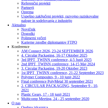
Referenčni projekti
Partnerji
Oprema
Uspešno zaključeni projekti, razvojno raziskovalne
naloge in sodelovanja z industrijo
Aktualno
Novičnik
Dogodki
Polimerni večeri
Karierne zgodbe diplomantov FTPO
Konference
AM Connect 2026, 23-24 SEPTEMBER 2026
4. Circular Packaging, 16-17 Oktober 2025
3rd IPPT_TWINN conference, 4-5 Junij 2025
2nd IPPT_TWINN conference, 14-15 Maj 2024
3. Circular Packaging, 19-20 Oktober 2023
1st IPPT_TWINN conference, 21-22 September 2023
Polymer Composites, 9 - 10 junij 2022
Final conference PolyMetal 30 september 2021
2. CIRCULAR PACKAGING, September 9 - 10,
2021
Plastic Gears, 17 - 18 junij 2021
Multicomp Meeting, 24 - 25 september 2020
O nas
Osebna izkaznica