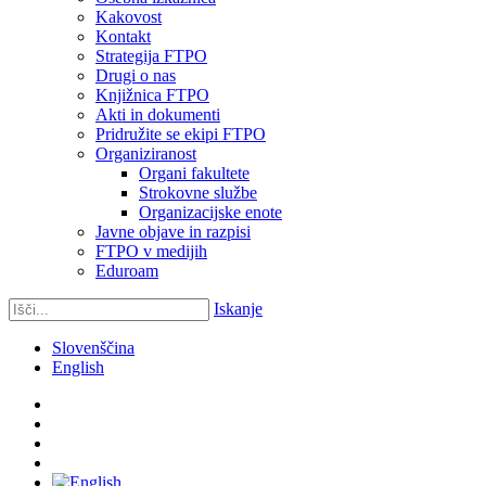
Kakovost
Kontakt
Strategija FTPO
Drugi o nas
Knjižnica FTPO
Akti in dokumenti
Pridružite se ekipi FTPO
Organiziranost
Organi fakultete
Strokovne službe
Organizacijske enote
Javne objave in razpisi
FTPO v medijih
Eduroam
Iskanje
Slovenščina
English