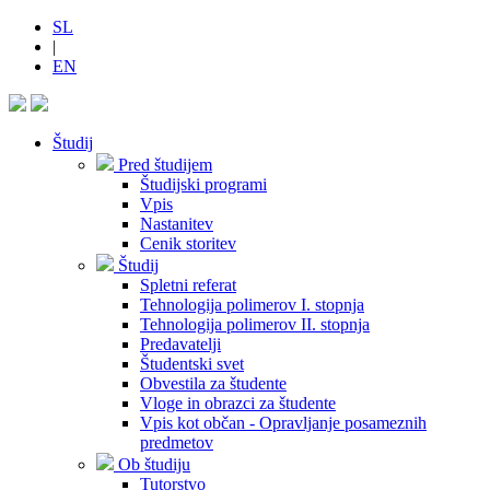
SL
|
EN
Študij
Pred študijem
Študijski programi
Vpis
Nastanitev
Cenik storitev
Študij
Spletni referat
Tehnologija polimerov I. stopnja
Tehnologija polimerov II. stopnja
Predavatelji
Študentski svet
Obvestila za študente
Vloge in obrazci za študente
Vpis kot občan - Opravljanje posameznih
predmetov
Ob študiju
Tutorstvo