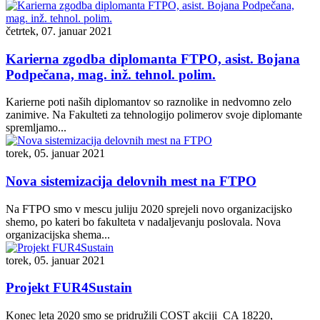
četrtek, 07. januar 2021
Karierna zgodba diplomanta FTPO, asist. Bojana
Podpečana, mag. inž. tehnol. polim.
Karierne poti naših diplomantov so raznolike in nedvomno zelo
zanimive. Na Fakulteti za tehnologijo polimerov svoje diplomante
spremljamo...
torek, 05. januar 2021
Nova sistemizacija delovnih mest na FTPO
Na FTPO smo v mescu juliju 2020 sprejeli novo organizacijsko
shemo, po kateri bo fakulteta v nadaljevanju poslovala. Nova
organizacijska shema...
torek, 05. januar 2021
Projekt FUR4Sustain
Konec leta 2020 smo se pridružili COST akciji CA 18220,