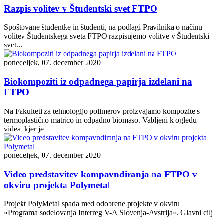
Razpis volitev v Študentski svet FTPO
Spoštovane študentke in študenti, na podlagi Pravilnika o načinu
volitev Študentskega sveta FTPO razpisujemo volitve v Študentski
svet...
ponedeljek, 07. december 2020
Biokompoziti iz odpadnega papirja izdelani na
FTPO
Na Fakulteti za tehnologijo polimerov proizvajamo kompozite s
termoplastično matrico in odpadno biomaso. Vabljeni k ogledu
videa, kjer je...
ponedeljek, 07. december 2020
Video predstavitev kompavndiranja na FTPO v
okviru projekta Polymetal
Projekt PolyMetal spada med odobrene projekte v okviru
»Programa sodelovanja Interreg V-A Slovenja-Avstrija«. Glavni cilj