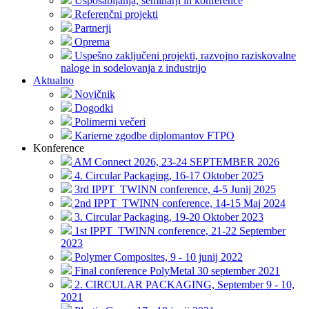
Usposabljanja, seminarji in konference
Referenčni projekti
Partnerji
Oprema
Uspešno zaključeni projekti, razvojno raziskovalne
naloge in sodelovanja z industrijo
Aktualno
Novičnik
Dogodki
Polimerni večeri
Karierne zgodbe diplomantov FTPO
Konference
AM Connect 2026, 23-24 SEPTEMBER 2026
4. Circular Packaging, 16-17 Oktober 2025
3rd IPPT_TWINN conference, 4-5 Junij 2025
2nd IPPT_TWINN conference, 14-15 Maj 2024
3. Circular Packaging, 19-20 Oktober 2023
1st IPPT_TWINN conference, 21-22 September
2023
Polymer Composites, 9 - 10 junij 2022
Final conference PolyMetal 30 september 2021
2. CIRCULAR PACKAGING, September 9 - 10,
2021