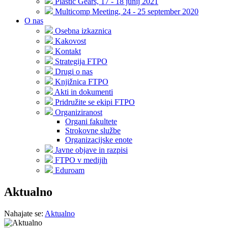
Plastic Gears, 17 - 18 junij 2021
Multicomp Meeting, 24 - 25 september 2020
O nas
Osebna izkaznica
Kakovost
Kontakt
Strategija FTPO
Drugi o nas
Knjižnica FTPO
Akti in dokumenti
Pridružite se ekipi FTPO
Organiziranost
Organi fakultete
Strokovne službe
Organizacijske enote
Javne objave in razpisi
FTPO v medijih
Eduroam
Aktualno
Nahajate se:
Aktualno