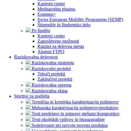
Karierni center
Mednarodna pisarna
Erasmus+
Swiss European Mobility Programme (SEMP)
Štipendije in študentsko delo
Po študiju
Karierni center
Zaposlitvene možnosti
Razpisi za delovna mesta
Alumni FTPO
Raziskovalna dejavnost
Raziskovalna strategija
Raziskovalni projekti
Tekoči projekti
Zaključeni projekti
Raziskovalna oprema
Raziskovalna ekipa
Storitve za podjetja
Termična in kemijska karakterizacija polimerov
Mehanska karakterizacija polimerov/produktov
Testi predelave in priprave mešanic/kompozitov
Testi okoljskih vplivov in biorazgradnje
Sodelovanje pri razvoju novega produkta