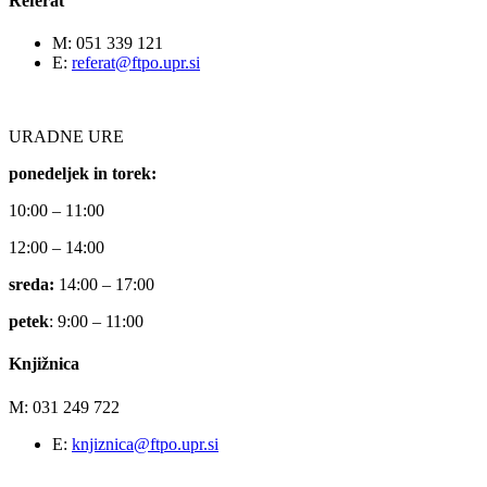
Referat
M: 051 339 121
E:
referat@ftpo.upr.si
URADNE URE
ponedeljek in torek:
10:00 – 11:00
12:00 – 14:00
sreda:
14:00 – 17:00
petek
: 9:00 – 11:00
Knjižnica
M: 031 249 722
E:
knjiznica@ftpo.upr.si