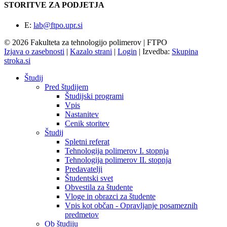
STORITVE ZA PODJETJA
E:
lab@ftpo.upr.si
© 2026 Fakulteta za tehnologijo polimerov | FTPO
Izjava o zasebnosti
|
Kazalo strani
|
Login
|
Izvedba:
Skupina
stroka.si
Študij
Pred študijem
Študijski programi
Vpis
Nastanitev
Cenik storitev
Študij
Spletni referat
Tehnologija polimerov I. stopnja
Tehnologija polimerov II. stopnja
Predavatelji
Študentski svet
Obvestila za študente
Vloge in obrazci za študente
Vpis kot občan - Opravljanje posameznih
predmetov
Ob študiju