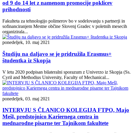
od 9 do 14 let z namenom promocije poklicev
prihodnosti
Fakulteta za tehnologijo polimerov bo v sodelovanju s partnerji in
sofinanciranjem Mestne občine Slovenj Gradec v poletnih mesecih
organizirala...
ponedeljek, 10. maj 2021
Študiju na daljavo se je pridružila Erasmus+
študentka iz Skopja
V letu 2020 podpisan bilateralni sporazum z Univerzo iz Skopja (Ss.
Cyril and Methodius University, Faculty of Mechanical...
ponedeljek, 03. maj 2021
INTERVJU S ČLANICO KOLEGIJA FTPO, Majo
Mešl, predstojnico Kariernega centra in
mednarodne pisarne ter Tajnikom fakultete