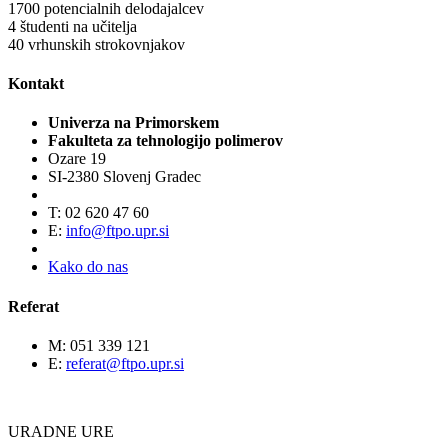
1700
potencialnih delodajalcev
4
študenti na učitelja
40
vrhunskih strokovnjakov
Kontakt
Univerza na Primorskem
Fakulteta za tehnologijo polimerov
Ozare 19
SI-2380 Slovenj Gradec
T: 02 620 47 60
E:
info@ftpo.upr.si
Kako do nas
Referat
M: 051 339 121
E:
referat@ftpo.upr.si
URADNE URE