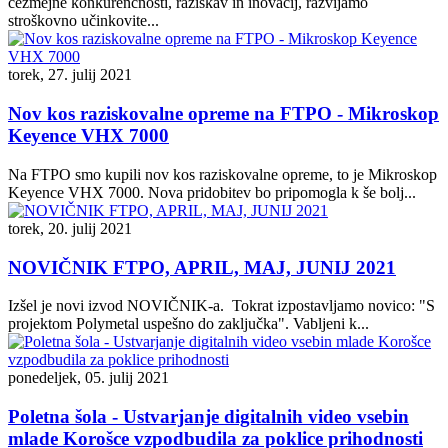
čezmejne konkurenčnosti, raziskav in inovacij, razvijamo
stroškovno učinkovite...
torek, 27. julij 2021
Nov kos raziskovalne opreme na FTPO - Mikroskop
Keyence VHX 7000
Na FTPO smo kupili nov kos raziskovalne opreme, to je Mikroskop
Keyence VHX 7000. Nova pridobitev bo pripomogla k še bolj...
torek, 20. julij 2021
NOVIČNIK FTPO, APRIL, MAJ, JUNIJ 2021
Izšel je novi izvod NOVIČNIK-a. Tokrat izpostavljamo novico: "S
projektom Polymetal uspešno do zaključka". Vabljeni k...
ponedeljek, 05. julij 2021
Poletna šola - Ustvarjanje digitalnih video vsebin
mlade Korošce vzpodbudila za poklice prihodnosti