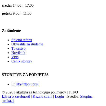
sreda:
14:00 – 17:00
petek:
9:00 – 11:00
Za študente
Spletni referat
Obvestila za študente
Tutorstvo
Novičnik
Vpis
Cenik storitev
STORITVE ZA PODJETJA
E:
lab@ftpo.upr.si
© 2026 Fakulteta za tehnologijo polimerov | FTPO
Izjava o zasebnosti
|
Kazalo strani
|
Login
|
Izvedba:
Skupina
stroka.si