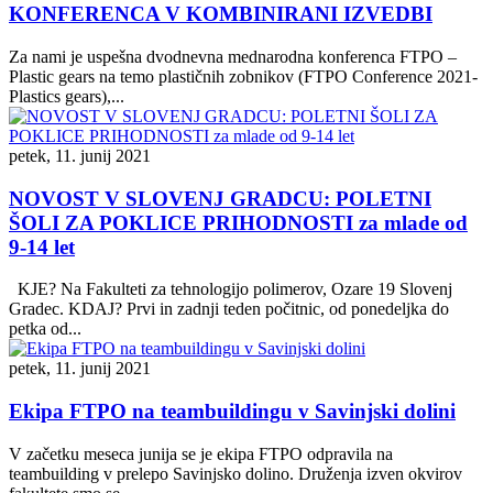
KONFERENCA V KOMBINIRANI IZVEDBI
Za nami je uspešna dvodnevna mednarodna konferenca FTPO –
Plastic gears na temo plastičnih zobnikov (FTPO Conference 2021-
Plastics gears),...
petek, 11. junij 2021
NOVOST V SLOVENJ GRADCU: POLETNI
ŠOLI ZA POKLICE PRIHODNOSTI za mlade od
9-14 let
KJE? Na Fakulteti za tehnologijo polimerov, Ozare 19 Slovenj
Gradec. KDAJ? Prvi in zadnji teden počitnic, od ponedeljka do
petka od...
petek, 11. junij 2021
Ekipa FTPO na teambuildingu v Savinjski dolini
V začetku meseca junija se je ekipa FTPO odpravila na
teambuilding v prelepo Savinjsko dolino. Druženja izven okvirov