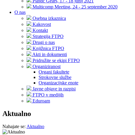
Plastic Gears, 17 - 18 junij 2021
Multicomp Meeting, 24 - 25 september 2020
O nas
Osebna izkaznica
Kakovost
Kontakt
Strategija FTPO
Drugi o nas
Knjižnica FTPO
Akti in dokumenti
Pridružite se ekipi FTPO
Organiziranost
Organi fakultete
Strokovne službe
Organizacijske enote
Javne objave in razpisi
FTPO v medijih
Eduroam
Aktualno
Nahajate se:
Aktualno