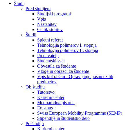
Študij
Pred študijem
Študijski programi
Vpis
Nastanitev
Cenik storitev
Študij
Spletni referat
Tehnologija polimerov I. stopnja
Tehnologija polimerov II. stopnja
Predavatelji
Študentski svet
Obvestila za študente
Vloge in obrazci za študente
Vpis kot občan - Opravljanje posameznih
predmetov
Ob študiju
Tutorstvo
Karierni center
Mednarodna pisarna
Erasmus+
Swiss European Mobility Programme (SEMP)
Štipendije in študentsko delo
Po študiju
Karierni center