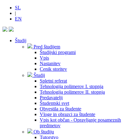
SL
|
EN
Študij
Pred študijem
Študijski programi
Vpis
Nastanitev
Cenik storitev
Študij
Spletni referat
Tehnologija polimerov I. stopnja
Tehnologija polimerov II. stopnja
Predavatelji
Študentski svet
Obvestila za študente
Vloge in obrazci za študente
Vpis kot občan - Opravljanje posameznih
predmetov
Ob študiju
Tutorstvo