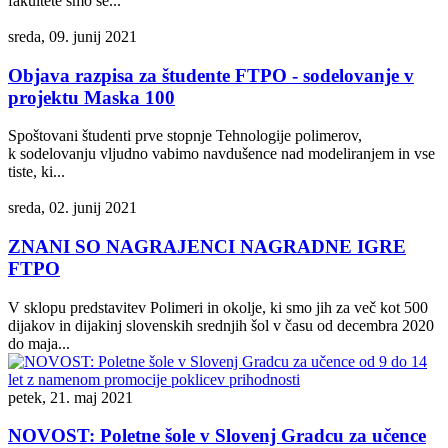
fakultete smo se...
sreda, 09. junij 2021
Objava razpisa za študente FTPO - sodelovanje v
projektu Maska 100
Spoštovani študenti prve stopnje Tehnologije polimerov,
k sodelovanju vljudno vabimo navdušence nad modeliranjem in vse
tiste, ki...
sreda, 02. junij 2021
ZNANI SO NAGRAJENCI NAGRADNE IGRE
FTPO
V sklopu predstavitev Polimeri in okolje, ki smo jih za več kot 500
dijakov in dijakinj slovenskih srednjih šol v času od decembra 2020
do maja...
petek, 21. maj 2021
NOVOST: Poletne šole v Slovenj Gradcu za učence