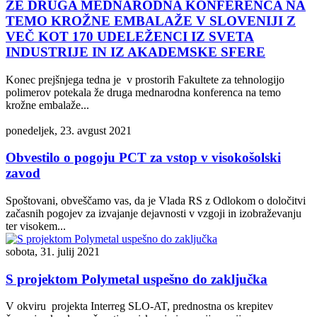
ŽE DRUGA MEDNARODNA KONFERENCA NA
TEMO KROŽNE EMBALAŽE V SLOVENIJI Z
VEČ KOT 170 UDELEŽENCI IZ SVETA
INDUSTRIJE IN IZ AKADEMSKE SFERE
Konec prejšnjega tedna je v prostorih Fakultete za tehnologijo
polimerov potekala že druga mednarodna konferenca na temo
krožne embalaže...
ponedeljek, 23. avgust 2021
Obvestilo o pogoju PCT za vstop v visokošolski
zavod
Spoštovani, obveščamo vas, da je Vlada RS z Odlokom o določitvi
začasnih pogojev za izvajanje dejavnosti v vzgoji in izobraževanju
ter visokem...
sobota, 31. julij 2021
S projektom Polymetal uspešno do zaključka
V okviru projekta Interreg SLO-AT, prednostna os krepitev