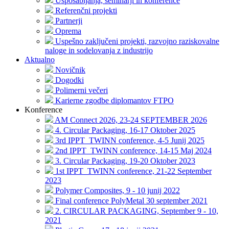
Usposabljanja, seminarji in konference
Referenčni projekti
Partnerji
Oprema
Uspešno zaključeni projekti, razvojno raziskovalne
naloge in sodelovanja z industrijo
Aktualno
Novičnik
Dogodki
Polimerni večeri
Karierne zgodbe diplomantov FTPO
Konference
AM Connect 2026, 23-24 SEPTEMBER 2026
4. Circular Packaging, 16-17 Oktober 2025
3rd IPPT_TWINN conference, 4-5 Junij 2025
2nd IPPT_TWINN conference, 14-15 Maj 2024
3. Circular Packaging, 19-20 Oktober 2023
1st IPPT_TWINN conference, 21-22 September
2023
Polymer Composites, 9 - 10 junij 2022
Final conference PolyMetal 30 september 2021
2. CIRCULAR PACKAGING, September 9 - 10,
2021