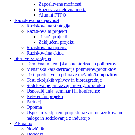
Zaposlitvene možnosti
Razpisi za delovna mesta
Alumni FTPO
Raziskovalna dejavnost
Raziskovalna strategija
Raziskovalni projekti
Tekoči projekti
Zaključeni projekti
Raziskovalna oprema
Raziskovalna ekipa
Storitve za podjetja
Termična in kemijska karakterizacija polimerov
Mehanska karakterizacija polimerov/produktov
Testi predelave in priprave mešanic/kompozitov
Testi okoljskih vplivov in biorazgradnje
Sodelovanje pri razvoju novega produkta
Usposabljanja, seminarji in konference
Referenčni projekti
Partnerji
Oprema
Uspešno zaključeni projekti, razvojno raziskovalne
naloge in sodelovanja z industrijo
Aktualno
Novičnik
Dogodki