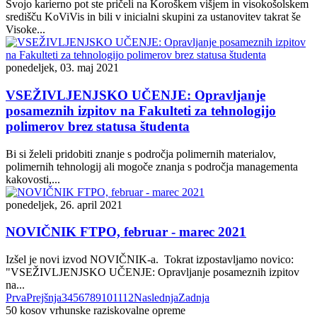
Svojo karierno pot ste pričeli na Koroškem višjem in visokošolskem
središču KoViVis in bili v inicialni skupini za ustanovitev takrat še
Visoke...
ponedeljek, 03. maj 2021
VSEŽIVLJENJSKO UČENJE: Opravljanje
posameznih izpitov na Fakulteti za tehnologijo
polimerov brez statusa študenta
Bi si želeli pridobiti znanje s področja polimernih materialov,
polimernih tehnologij ali mogoče znanja s področja managementa
kakovosti,...
ponedeljek, 26. april 2021
NOVIČNIK FTPO, februar - marec 2021
Izšel je novi izvod NOVIČNIK-a. Tokrat izpostavljamo novico:
"VSEŽIVLJENJSKO UČENJE: Opravljanje posameznih izpitov
na...
Prva
Prejšnja
3
4
5
6
7
8
9
10
11
12
Naslednja
Zadnja
50
kosov vrhunske raziskovalne opreme