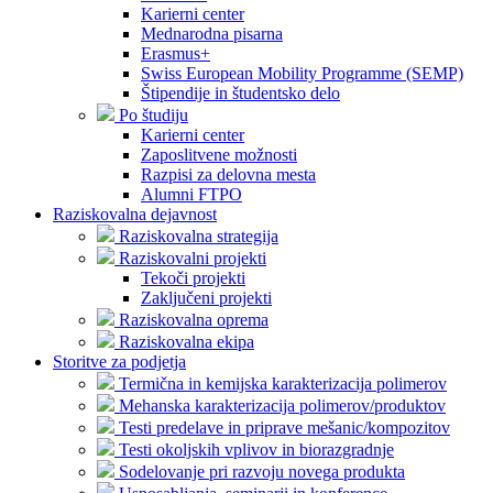
Karierni center
Mednarodna pisarna
Erasmus+
Swiss European Mobility Programme (SEMP)
Štipendije in študentsko delo
Po študiju
Karierni center
Zaposlitvene možnosti
Razpisi za delovna mesta
Alumni FTPO
Raziskovalna dejavnost
Raziskovalna strategija
Raziskovalni projekti
Tekoči projekti
Zaključeni projekti
Raziskovalna oprema
Raziskovalna ekipa
Storitve za podjetja
Termična in kemijska karakterizacija polimerov
Mehanska karakterizacija polimerov/produktov
Testi predelave in priprave mešanic/kompozitov
Testi okoljskih vplivov in biorazgradnje
Sodelovanje pri razvoju novega produkta