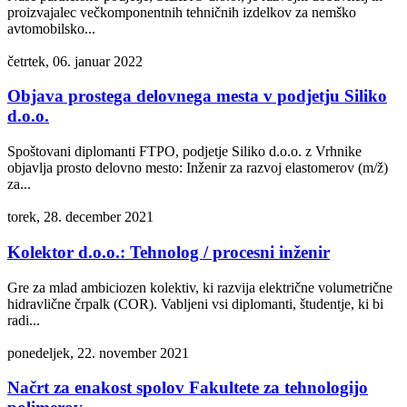
proizvajalec večkomponentnih tehničnih izdelkov za nemško
avtomobilsko...
četrtek, 06. januar 2022
Objava prostega delovnega mesta v podjetju Siliko
d.o.o.
Spoštovani diplomanti FTPO, podjetje Siliko d.o.o. z Vrhnike
objavlja prosto delovno mesto: Inženir za razvoj elastomerov (m/ž)
za...
torek, 28. december 2021
Kolektor d.o.o.: Tehnolog / procesni inženir
Gre za mlad ambiciozen kolektiv, ki razvija električne volumetrične
hidravlične črpalk (COR). Vabljeni vsi diplomanti, študentje, ki bi
radi...
ponedeljek, 22. november 2021
Načrt za enakost spolov Fakultete za tehnologijo