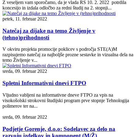
Z veseljem vam sporočamo, da je vlada RS 10. 2. 2022 potrdila
koncesijo in izdala odločbo za redni študij na 2. stopnji...
petek, 11. februar 2022
Natečaj za dijake na temo Življenje v
(tehno)prihodnosti
V okviru projekta promocije poklicev s področja STE(A)M
razpisujemo natečaj za najboljše prozne sestavke in vizualna dela na
temo Življenje v...
sreda, 09. februar 2022
Spletni Informativni dnevi FTPO
Vljudno vabljeni na informativne dneve FTPO za vpis na
visokošolski strokovni študijski program prve stopnje Tehnologija
polimerov ter na...
sreda, 09. februar 2022
Podjetje Gorenje, d.o.o: Sodelavec za delo na
razvoju izdelkov in komponent (M/Ž)