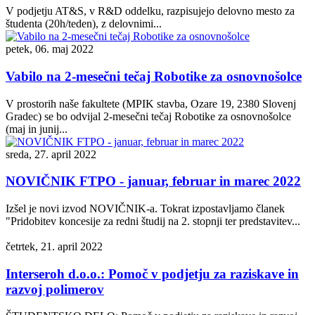
V podjetju AT&S, v R&D oddelku, razpisujejo delovno mesto za
študenta (20h/teden), z delovnimi...
petek, 06. maj 2022
Vabilo na 2-mesečni tečaj Robotike za osnovnošolce
V prostorih naše fakultete (MPIK stavba, Ozare 19, 2380 Slovenj
Gradec) se bo odvijal 2-mesečni tečaj Robotike za osnovnošolce
(maj in junij...
sreda, 27. april 2022
NOVIČNIK FTPO - januar, februar in marec 2022
Izšel je novi izvod NOVIČNIK-a. Tokrat izpostavljamo članek
"Pridobitev koncesije za redni študij na 2. stopnji ter predstavitev...
četrtek, 21. april 2022
Interseroh d.o.o.: Pomoč v podjetju za raziskave in
razvoj polimerov