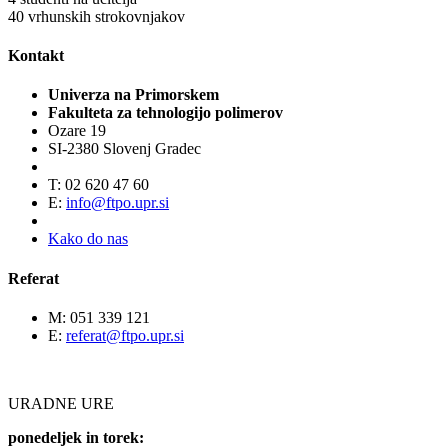
40
vrhunskih strokovnjakov
Kontakt
Univerza na Primorskem
Fakulteta za tehnologijo polimerov
Ozare 19
SI-2380 Slovenj Gradec
T: 02 620 47 60
E:
info@ftpo.upr.si
Kako do nas
Referat
M: 051 339 121
E:
referat@ftpo.upr.si
URADNE URE
ponedeljek in torek: