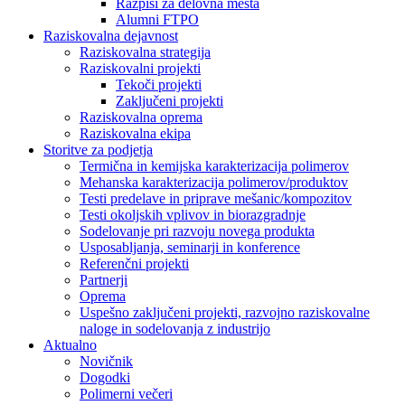
Razpisi za delovna mesta
Alumni FTPO
Raziskovalna dejavnost
Raziskovalna strategija
Raziskovalni projekti
Tekoči projekti
Zaključeni projekti
Raziskovalna oprema
Raziskovalna ekipa
Storitve za podjetja
Termična in kemijska karakterizacija polimerov
Mehanska karakterizacija polimerov/produktov
Testi predelave in priprave mešanic/kompozitov
Testi okoljskih vplivov in biorazgradnje
Sodelovanje pri razvoju novega produkta
Usposabljanja, seminarji in konference
Referenčni projekti
Partnerji
Oprema
Uspešno zaključeni projekti, razvojno raziskovalne
naloge in sodelovanja z industrijo
Aktualno
Novičnik
Dogodki
Polimerni večeri