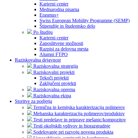
Karierni center
Mednarodna pisarna
Erasmus+
Swiss European Mobility Programme (SEMP)
Štipendije in študentsko delo
Po študiju
Karierni center
Zaposlitvene možnosti
Razpisi za delovna mesta
Alumni FTPO
Raziskovalna dejavnost
Raziskovalna strategija
Raziskovalni projekti
Tekoči projekti
Zaključeni projekti
Raziskovalna oprema
Raziskovalna ekipa
Storitve za podjetja
Termična in kemijska karakterizacija polimerov
Mehanska karakterizacija polimerov/produktov
Testi predelave in priprave mešanic/kompozitov
Testi okoljskih vplivov in biorazgradnje
Sodelovanje pri razvoju novega produkta