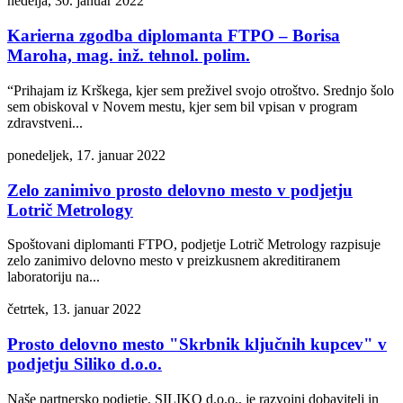
nedelja, 30. januar 2022
Karierna zgodba diplomanta FTPO – Borisa
Maroha, mag. inž. tehnol. polim.
“Prihajam iz Krškega, kjer sem preživel svojo otroštvo. Srednjo šolo
sem obiskoval v Novem mestu, kjer sem bil vpisan v program
zdravstveni...
ponedeljek, 17. januar 2022
Zelo zanimivo prosto delovno mesto v podjetju
Lotrič Metrology
Spoštovani diplomanti FTPO, podjetje Lotrič Metrology razpisuje
zelo zanimivo delovno mesto v preizkusnem akreditiranem
laboratoriju na...
četrtek, 13. januar 2022
Prosto delovno mesto "Skrbnik ključnih kupcev" v
podjetju Siliko d.o.o.
Naše partnersko podjetje, SILIKO d.o.o., je razvojni dobavitelj in