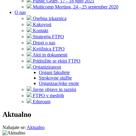
Plastic Gears, 17 - 18 junij 2021
Multicomp Meeting, 24 - 25 september 2020
O nas
Osebna izkaznica
Kakovost
Kontakt
Strategija FTPO
Drugi o nas
Knjižnica FTPO
Akti in dokumenti
Pridružite se ekipi FTPO
Organiziranost
Organi fakultete
Strokovne službe
Organizacijske enote
Javne objave in razpisi
FTPO v medijih
Eduroam
Aktualno
Nahajate se:
Aktualno