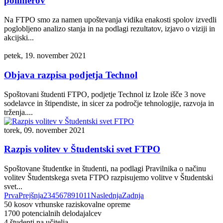
polimerov
Na FTPO smo za namen upoštevanja vidika enakosti spolov izvedli
poglobljeno analizo stanja in na podlagi rezultatov, izjavo o viziji in
akcijski...
petek, 19. november 2021
Objava razpisa podjetja Technol
Spoštovani študenti FTPO, podjetje Technol iz Izole išče 3 nove
sodelavce in štipendiste, in sicer za področje tehnologije, razvoja in
trženja....
torek, 09. november 2021
Razpis volitev v Študentski svet FTPO
Spoštovane študentke in študenti, na podlagi Pravilnika o načinu
volitev Študentskega sveta FTPO razpisujemo volitve v Študentski
svet...
Prva
Prejšnja
2
3
4
5
6
7
8
9
10
11
Naslednja
Zadnja
50
kosov vrhunske raziskovalne opreme
1700
potencialnih delodajalcev
4
študenti na učitelja