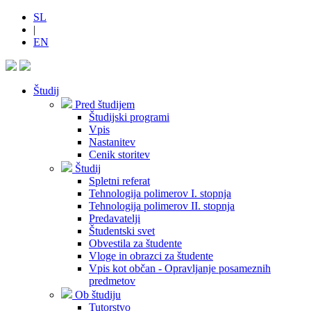
SL
|
EN
Študij
Pred študijem
Študijski programi
Vpis
Nastanitev
Cenik storitev
Študij
Spletni referat
Tehnologija polimerov I. stopnja
Tehnologija polimerov II. stopnja
Predavatelji
Študentski svet
Obvestila za študente
Vloge in obrazci za študente
Vpis kot občan - Opravljanje posameznih
predmetov
Ob študiju
Tutorstvo