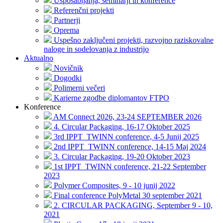
Usposabljanja, seminarji in konference
Referenčni projekti
Partnerji
Oprema
Uspešno zaključeni projekti, razvojno raziskovalne
naloge in sodelovanja z industrijo
Aktualno
Novičnik
Dogodki
Polimerni večeri
Karierne zgodbe diplomantov FTPO
Konference
AM Connect 2026, 23-24 SEPTEMBER 2026
4. Circular Packaging, 16-17 Oktober 2025
3rd IPPT_TWINN conference, 4-5 Junij 2025
2nd IPPT_TWINN conference, 14-15 Maj 2024
3. Circular Packaging, 19-20 Oktober 2023
1st IPPT_TWINN conference, 21-22 September
2023
Polymer Composites, 9 - 10 junij 2022
Final conference PolyMetal 30 september 2021
2. CIRCULAR PACKAGING, September 9 - 10,
2021