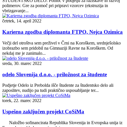
ŠTUDENTSKO DELO: Pomoč v podjetju za raziskave in razvoj
polimerov. Gre za pomoč pri pripravi vzorcev (ekstruzija in
vbrizgavanje...
četrtek, 14. april 2022
Karierna zgodba diplomanta FTPO, Nejca Ozimica
Večji del otroštva sem preživel v Črni na Koroškem, srednješolsko
izobrazbo sem pridobil na Gimnaziji Ravne na Koroškem. Od
nekdaj me je zanimalo...
sreda, 30. marec 2022
odelo Slovenija d.o.o. - priložnost za študente
Podjetje Odelo iz Prebolda išče študente za študentsko delo ali
zaposlitev, nudijo pa tudi praktično usposabljanje ter...
torek, 22. marec 2022
Uspešno zaključen projekt CoSiMa
Naložbo sofinancirata Republika Slovenija in Evropska unija iz