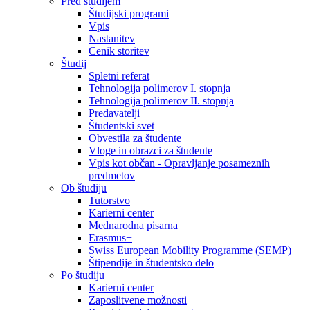
Pred študijem
Študijski programi
Vpis
Nastanitev
Cenik storitev
Študij
Spletni referat
Tehnologija polimerov I. stopnja
Tehnologija polimerov II. stopnja
Predavatelji
Študentski svet
Obvestila za študente
Vloge in obrazci za študente
Vpis kot občan - Opravljanje posameznih
predmetov
Ob študiju
Tutorstvo
Karierni center
Mednarodna pisarna
Erasmus+
Swiss European Mobility Programme (SEMP)
Štipendije in študentsko delo
Po študiju
Karierni center
Zaposlitvene možnosti