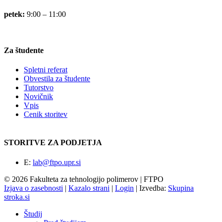
petek:
9:00 – 11:00
Za študente
Spletni referat
Obvestila za študente
Tutorstvo
Novičnik
Vpis
Cenik storitev
STORITVE ZA PODJETJA
E:
lab@ftpo.upr.si
© 2026 Fakulteta za tehnologijo polimerov | FTPO
Izjava o zasebnosti
|
Kazalo strani
|
Login
|
Izvedba:
Skupina
stroka.si
Študij