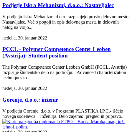
Podjetje Iskra Mehanizmi, d.o.o.: Nastavljalec
V podjetju Iskra Mehanizmi d.o.o. razpisujejo prosto delovno mesto:
Nastavljalec. Več o pogoji in opis delovnega mesta in delovnih
nalog na voljo...
nedelja, 30. januar 2022
PCCL - Polymer Competence Center Leoben
(Avstrija): Student position
The Polymer Competence Center Leoben GmbH (PCCL, Avstrija)
razpisuje študentsko delo na področju: "Advanced characterization
techniques to...
nedelja, 30. januar 2022
Gorenje, d.o.o.: inženir
V podjetju Gorenje, d.o.o. v Programu PLASTIKA I.P.C.- iščejo
novega sodelavca – Inženirja. Delo zajema: -pregled in pripravo...